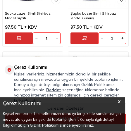
Şapka Lazer Simli Sihirbaz
Şapka Lazer Simli Sihirbaz
Model Siyah
Model Gümüş
97,50
TL
KDV
97,50
TL
KDV
Yeni
Çerez Kullanımı
Kişisel verileriniz, hizmetlerimizin daha iyi bir şekilde
sunulması için mevzuata uygun bir şekilde toplanıp işlenir.
Konuyla ilgili detaylı bilgi almak için Gizlilik Politikamızı
inceleyebilirsiniz.
Reddet
seçeneğine tıklamanız halinde
yalnızca internet sitemizin çalışması için gerekli çerezler
kullanılacaktır.
X
Çerez Kullanımı
Çerezleri Özelleştir
Kişisel verileriniz, hizmetlerimizin daha iyi bir şekilde sunulması için
Hepsini Kabul Et
mevzuata uygun bir şekilde toplanıp işlenir. Konuyla ilgili detaylı
Anasayfa
Kategoriler
Favoriler
Sepet
Hesabım
bilgi almak için Gizlilik Politikamızı inceleyebilirsiniz.