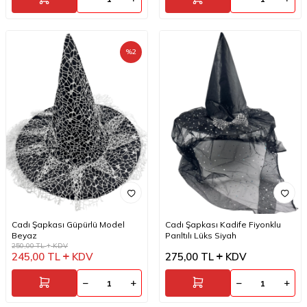
%
2
Cadı Şapkası Güpürlü Model
Cadı Şapkası Kadife Fiyonklu
Beyaz
Parıltılı Lüks Siyah
250,00
TL
KDV
245,00
TL
KDV
275,00
TL
KDV