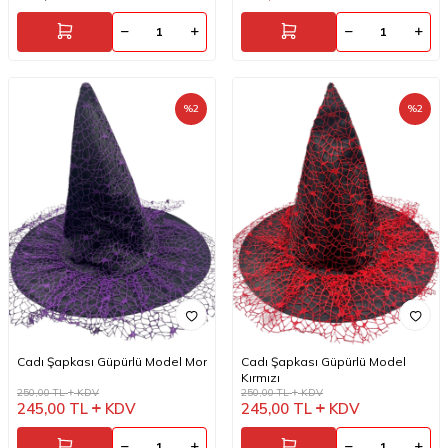
%
2
%
2
Cadı Şapkası Güpürlü Model Mor
Cadı Şapkası Güpürlü Model
Kırmızı
250,00
TL
KDV
250,00
TL
KDV
245,00
TL
KDV
245,00
TL
KDV