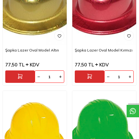
Şapka Lazer Oval Model Altın
Şapka Lazer Oval Model Kırmızı
77,50
TL
KDV
77,50
TL
KDV
W
h
a
t
a
p
p
D
e
s
t
e
H
a
t
t