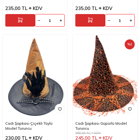
235,00
TL
KDV
235,00
TL
KDV
%
2
Cadı Şapkası Çiçekli Tüylü
Cadı Şapkası Güpürlü Model
Model Turuncu
Turuncu
250,00
TL
KDV
230,00
TL
KDV
245,00
TL
KDV