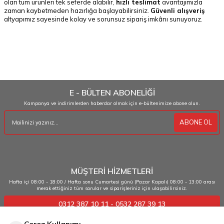
olan tüm ürünleri tek seferde alabilir,
hızlı teslimat
avantajımızla
zaman kaybetmeden hazırlığa başlayabilirsiniz.
Güvenli alışveriş
altyapımız sayesinde kolay ve sorunsuz sipariş imkânı sunuyoruz.
SEO uyumlu en çok aranan terimler
balon dekorasyon seti, doğum günü balon seti, balon süsleme seti,
balon zinciri seti, parti balon setleri, hazır balon süsleri, folyo balon seti,
lateks balon seti, arka plan balon dekorasyonu, konsept balon seti
E - BÜLTEN ABONELİĞİ
Kampanya ve indirimlerden haberdar olmak için e-bültenimize abone olun.
ABONE OL
MÜŞTERİ HİZMETLERİ
Hafta içi 08:00 - 18:00 / Hafta sonu Cumartesi günü (Pazar Kapalı) 08:00 - 13:00 arası
merak ettiğiniz tüm sorular ve siparişleriniz için ulaşabilirsiniz.
0312 387 10 11 - 0532 287 39 13