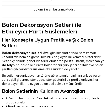
Toplam
9
ürün bulunmaktadır.
Balon Dekorasyon Setleri ile
Etkileyici Parti Süslemeleri
Her Konsepte Uygun Pratik ve Şık Balon
Setleri
Balon dekorasyon setleri
, özel gün kutlamalarında hem zaman
kazandıran hem de görsel bütünlük sağlayan mükemmel bir tercihtir.
Setler içerisinde genellikle farklı ebatlarda
pastel, krom, makaron ya
da folyo balonlar
ile birlikte balon zinciri, yapıştırıcı noktalar ve balon
şeritleri gibi yardımcı süsleme aksesuarları da yer alır.
Bu setler, organizasyonun türüne göre temalandırılmış renk ve balon
tipi çeşitliliği sunar. İster sade, ister gösterişli bir parti planlayın; her
dekorasyon fikrine uygun balon seti bulmak mümkündür.
Balon Setlerinin Kullanım Avantajları
+ Zaman tasarrufu sağlar: Tek tek ürün aramadan tüm parçalar bir
arada sunulur.
+ Renk ve tema uyumu garantidir.