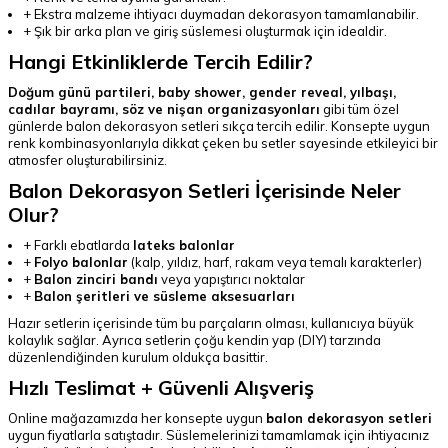
+ Ekstra malzeme ihtiyacı duymadan dekorasyon tamamlanabilir.
+ Şık bir arka plan ve giriş süslemesi oluşturmak için idealdir.
Hangi Etkinliklerde Tercih Edilir?
Doğum günü partileri, baby shower, gender reveal, yılbaşı,
cadılar bayramı, söz ve nişan organizasyonları
gibi tüm özel
günlerde balon dekorasyon setleri sıkça tercih edilir. Konsepte uygun
renk kombinasyonlarıyla dikkat çeken bu setler sayesinde etkileyici bir
atmosfer oluşturabilirsiniz.
Balon Dekorasyon Setleri İçerisinde Neler
Olur?
+ Farklı ebatlarda
lateks balonlar
+
Folyo balonlar
(kalp, yıldız, harf, rakam veya temalı karakterler)
+
Balon zinciri bandı
veya yapıştırıcı noktalar
+
Balon şeritleri ve süsleme aksesuarları
Hazır setlerin içerisinde tüm bu parçaların olması, kullanıcıya büyük
kolaylık sağlar. Ayrıca setlerin çoğu kendin yap (DIY) tarzında
düzenlendiğinden kurulum oldukça basittir.
Hızlı Teslimat + Güvenli Alışveriş
Online mağazamızda her konsepte uygun
balon dekorasyon setleri
uygun fiyatlarla satıştadır. Süslemelerinizi tamamlamak için ihtiyacınız