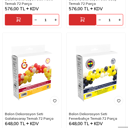
Temalı 72 Parça
Temalı 72 Parça
576,00
TL
KDV
576,00
TL
KDV
W
h
a
t
a
p
p
D
e
s
t
e
H
a
t
t
Balon Dekorasyon Seti
Balon Dekorasyon Seti
Galatasaray Temalı 72 Parça
Fenerbahçe Temalı 72 Parça
648,00
TL
KDV
648,00
TL
KDV