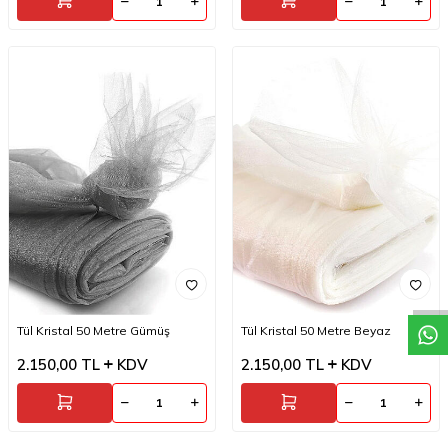
W
h
a
t
a
p
p
D
e
s
t
e
H
a
t
t
Tül Kristal 50 Metre Gümüş
Tül Kristal 50 Metre Beyaz
2.150,00
TL
KDV
2.150,00
TL
KDV