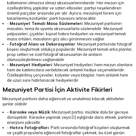
kutlamanın olmazsa olmaz aksesuarlarındandır. Her mezun için
özelleştirilmiş şapkalar ve saten elbiseler, partiyi neşelendiren
önemli parçalar arasında yer alır. Ayrıca, mezuniyet töreni için
tasarlanmış kostümler, parti havasını artıracaktır.
-
Mezuniyet Temalı Masa Süslemeleri
: Mezuniyet partisinin
masaları, tema ile uyumlu aksesuarlarla süslenebilir. Mezuniyet
yelpazeleri, çiçekler, kişisel hatıra hediyeleri ve mezuniyet temalı
masa örtüleri, masaların göz alıcı görünmesini sağlar.
-
Fotoğraf Alanı ve Dekorasyonlar
: Mezuniyet partisinde fotoğraf
köşesi oluşturmak oldukça popülerdir. Mezuniyet temalı arka planlar,
prop setleri ve özel fotoğraf aksesuarları ile anıların
ölümsüzleştirilmesi sağlanabilir.
-
Mezuniyet Hediyeleri
: Mezuniyet hediyeleri, hem mezun olanlara
hem de katılımcılara verilebilecek anlamlı hediye seçenekleridir.
Özelleştirilmiş çerçeveler, kolyeler veya kitaplar, hem anlamlı hem
de uzun süre hatırlanacak hediyelerdir.
Mezuniyet Partisi İçin Aktivite Fikirleri
Mezuniyet partisini daha eğlenceli ve unutulmaz kılacak aktiviteler
şunlar olabilir:
-
Karaoke veya Müzik
: Mezuniyet partisi, müzikle dolu bir geceye
dönüşebilir. Karaoke yapmak veya DJ eşliğinde dans etmek, partinin
enerjisini yükseltir.
-
Hatıra Fotoğrafları
: Parti sırasında fotoğraf köşeleri oluşturmak
ve çeşitli propslarla eğlenceli fotoğraflar çekmek, bu özel günün