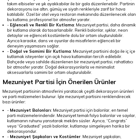
takım elbiseler ve şık ayakkabılar ile bir gala düzenlenebilir. Partinin
dekorasyonu ise altın, gümüş ve siyah renkleriyle zarif bir hava
katılabilir. Özel bir otel veya restoran mekanında düzenlenecek olan
bu kutlama, profesyonel bir atmosfer yaratır.
-
Eğlenceli ve Renkli Bir Kutlama
: Mezuniyet partisi, daha dinamik
bir kutlama olarak da tasarlanabilir. Renkli balonlar, ışıklar, neon
detaylar ve eğlenceli kostümlerle dolu bir ortam oluşturulabilir.
Ayrıca karaoke, dans ve oyunlar da misafirlerin eğlenceli bir
deneyim yaşamasını sağlar.
-
Doğal ve Samimi Bir Kutlama
: Mezuniyet partisini doğa ile iç içe
kutlamak isteyenler için açık hava kutlamaları tercih edilebilir.
Bahçede veya sahilde düzenlenen bir mezuniyet partisi, rahatlatıcı
bir atmosfer yaratır. Doğal dekorasyonlarla ve minimalist
aksesuarlarla samimi bir ortam oluşturulabilir.
Mezuniyet Partisi İçin Önerilen Ürünler
Mezuniyet partisinin atmosferini yaratacak çeşitli dekorasyon ürünleri
ve parti malzemeleri bulunur. İşte mezuniyet partisini renklendirecek
bazı ürünler:
-
Mezuniyet Balonları
: Mezuniyet partisi için balonlar, en temel
parti malzemelerindendir. Mezuniyet temalı folyo balonlar ve sayılar,
kutlamanın ruhunu yansıtarak mekânı süsler. Ayrıca, “Congrats”
veya “Graduated” yazılı balonlar, kutlamayı simgeleyen harika bir
dekorasyondur.
-
Mezuniyet Şapkaları ve Kostümler
: Mezuniyet şapkaları,