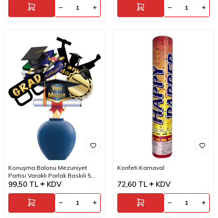
Konuşma Balonu Mezuniyet
Konfeti Karnaval
Partisi Varaklı Parlak Baskılı 5
Parça
99,50
TL
KDV
72,60
TL
KDV