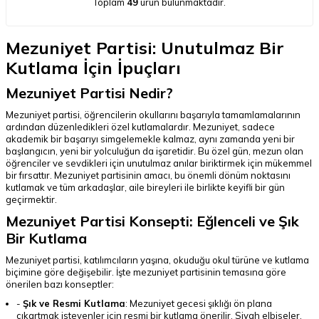
Toplam
49
ürün bulunmaktadır.
Mezuniyet Partisi: Unutulmaz Bir
Kutlama İçin İpuçları
Mezuniyet Partisi Nedir?
Mezuniyet partisi, öğrencilerin okullarını başarıyla tamamlamalarının
ardından düzenledikleri özel kutlamalardır. Mezuniyet, sadece
akademik bir başarıyı simgelemekle kalmaz, aynı zamanda yeni bir
başlangıcın, yeni bir yolculuğun da işaretidir. Bu özel gün, mezun olan
öğrenciler ve sevdikleri için unutulmaz anılar biriktirmek için mükemmel
bir fırsattır. Mezuniyet partisinin amacı, bu önemli dönüm noktasını
kutlamak ve tüm arkadaşlar, aile bireyleri ile birlikte keyifli bir gün
geçirmektir.
Mezuniyet Partisi Konsepti: Eğlenceli ve Şık
Bir Kutlama
Mezuniyet partisi, katılımcıların yaşına, okuduğu okul türüne ve kutlama
biçimine göre değişebilir. İşte mezuniyet partisinin temasına göre
önerilen bazı konseptler:
-
Şık ve Resmi Kutlama
: Mezuniyet gecesi şıklığı ön plana
çıkartmak isteyenler için resmi bir kutlama önerilir. Siyah elbiseler,