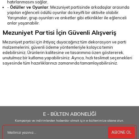
hatırlanmasını sağlar.
-
Ödüller ve Oyunlar
: Mezuniyet partisinde arkadaşlar arasında
yapılan eğlenceli ödüllü oyunlar da keyifli bir aktivite olabilir.
Yarışmalar, grup oyunları ve anketler gibi etkinlikler ile eğlenceli
anlar yaşanabilir.
Mezuniyet Partisi İçin Güvenli Alışveriş
Mezuniyet partisi için ihtiyaç duyacağınız tüm dekorasyon ve parti
malzemelerini, güvenli ödeme yöntemleriyle kolayca temin
edebilirsiniz. Ürünlerin kalitesine ve tasarımına özen göstererek,
unutulmaz bir kutlama yapabilirsiniz. Ayrıca, hızlı teslimat seçenekleri
sayesinde tüm hazırlıklarınızı zamanında tamamlayabilirsiniz.
SEO uyumlu en çok aranan terimler
mezuniyet partisi, mezuniyet partisi malzemeleri, mezuniyet
dekorasyonları, mezuniyet şapkaları, mezuniyet balonları, mezuniyet
hediyeleri, mezuniyet kutlaması, mezuniyet kostümleri, mezuniyet
fotoğraf köşesi, mezuniyet partisi fikirleri
E - BÜLTEN ABONELİĞİ
Kampanya ve indirimlerden haberdar olmak için e-bültenimize abone olun.
ABONE OL