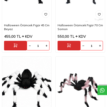
Halloween Örümcek Figür 45 Cm
Halloween Örümcek Figür 70 Cm
Beyaz
Somon
455,00
TL
KDV
550,00
TL
KDV
W
h
a
t
a
p
p
D
e
s
t
e
H
a
t
t