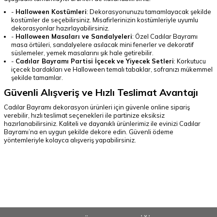
-
Halloween Kostümleri
: Dekorasyonunuzu tamamlayacak şekilde
kostümler de seçebilirsiniz. Misafirlerinizin kostümleriyle uyumlu
dekorasyonlar hazırlayabilirsiniz.
-
Halloween Masaları ve Sandalyeleri
: Özel Cadılar Bayramı
masa örtüleri, sandalyelere asılacak mini fenerler ve dekoratif
süslemeler, yemek masalarını şık hale getirebilir.
-
Cadılar Bayramı Partisi İçecek ve Yiyecek Setleri
: Korkutucu
içecek bardakları ve Halloween temalı tabaklar, sofranızı mükemmel
şekilde tamamlar.
Güvenli Alışveriş ve Hızlı Teslimat Avantajı
Cadılar Bayramı dekorasyon ürünleri için güvenle online sipariş
verebilir, hızlı teslimat seçenekleri ile partinize eksiksiz
hazırlanabilirsiniz. Kaliteli ve dayanıklı ürünlerimiz ile evinizi Cadılar
Bayramı’na en uygun şekilde dekore edin. Güvenli ödeme
yöntemleriyle kolayca alışveriş yapabilirsiniz.
SEO uyumlu en çok aranan terimler
Cadılar Bayramı dekorasyon ürünleri, Halloween dekorasyon,
örümcek ağı, hayalet figürleri, Halloween ışıkları, korkutucu
dekorasyon, cadı süpürgesi, Halloween fenerleri, kafatası süslemeleri,
Halloween parti dekorasyonu, Halloween masa süslemeleri