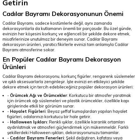
Getirin
Cadılar Bayramı Dekorasyonunun Önemi
Cadılar Bayramı, sadece kostümlerle değil, aynı zamanda
dekorasyonlarla da kutlamanın önemli bir parçasıdır. Bu özel günde,
evinizin her köşesini korkunç ve eğlenceli bir şekilde dekore etmek,
misafirlerinize unutulmaz bir deneyim sunar. Cadılar Bayramı
dekorasyon ürünleri, yaratıcı fikirlerle evinizi tam anlamıyla Cadılar
Bayramı atmosferine sokar.
En Popüler Cadılar Bayramı Dekorasyon
Ürünleri
Cadılar Bayramı dekorasyonu, korkunç figürler, rengarenk süslemeler
ve ışıklı aksesuarlarla zenginleşir. İşte evinizi en etkileyici şekilde
dekore etmek için tercih edebileceğiniz popüler dekorasyon ürünleri:
-
Örümcek Ağı ve Örümcekler
: Korkutucu bir atmosfer yaratmak
için örümcek ağı süslemeleri ve plastik örümcekler, özellikle kapı
girişlerinde etkili bir görünüm sunar.
-
Hayalet Figürleri
: Beyaz şeffaf kumaşlardan yapılan hayalet
figürleri, odalarınızı korkutucu bir hale getirir.
-
Halloween Işıkları
: Renkli ışıklar, özellikle karanlık ortamları
aydınlatmak ve atmosferi güçlendirmek için mükemmeldir. Farklı
şekillerdeki Halloween ışıkları, dekorasyonunuzu tamamlar.
-
Cadılar Bayramı Fenerleri
: Şekil değiştiren, kafatası veya