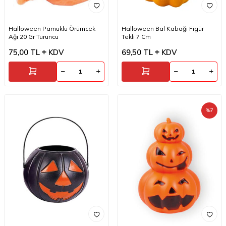
Halloween Pamuklu Örümcek
Halloween Bal Kabağı Figür
Ağı 20 Gr Turuncu
Tekli 7 Cm
75,00
TL
KDV
69,50
TL
KDV
%
7