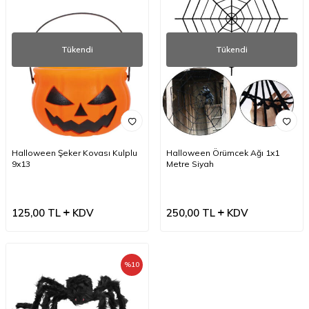
Tükendi
Tükendi
Halloween Şeker Kovası Kulplu
Halloween Örümcek Ağı 1x1
9x13
Metre Siyah
125,00
TL
KDV
250,00
TL
KDV
%
10