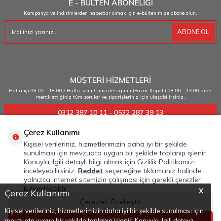
E - BÜLTEN ABONELİĞİ
Kampanya ve indirimlerden haberdar olmak için e-bültenimize abone olun.
ABONE OL
MÜŞTERİ HİZMETLERİ
Hafta içi 08:00 - 18:00 / Hafta sonu Cumartesi günü (Pazar Kapalı) 08:00 - 13:00 arası
merak ettiğiniz tüm sorular ve siparişleriniz için ulaşabilirsiniz.
0312 387 10 11 - 0532 287 39 13
Çerez Kullanımı
ÖNEMLİ BİLGİLER
Kişisel verileriniz, hizmetlerimizin daha iyi bir şekilde
sunulması için mevzuata uygun bir şekilde toplanıp işlenir.
HIZLI ERİŞİM
Konuyla ilgili detaylı bilgi almak için Gizlilik Politikamızı
inceleyebilirsiniz.
Reddet
seçeneğine tıklamanız halinde
KATEGORİLER
yalnızca internet sitemizin çalışması için gerekli çerezler
kullanılacaktır.
X
ÜYE İŞLEMLERİ
Çerez Kullanımı
Çerezleri Özelleştir
İLETİŞİM
Kişisel verileriniz, hizmetlerimizin daha iyi bir şekilde sunulması için
Hepsini Kabul Et
mevzuata uygun bir şekilde toplanıp işlenir. Konuyla ilgili detaylı