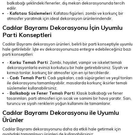
balkabağı şeklindeki fenerler, dış mekan dekorasyonunda tercih
edilir.
-
Kafatası Süslemeleri
: Kafatası figürleri, zombi ve korkunç bir
atmosfer yaratmak için ideal dekorasyon ürünlerindendir.
Cadılar Bayramı Dekorasyonu İçin Uyumlu
Parti Konseptleri
Cadılar Bayramı dekorasyon ürünleri, belirli bir parti konseptiyle uyumlu
hale getirilebilir. İşte ev dekorasyonunuza entegre edebileceğiniz bazı
parti konseptleri:
-
Korku Temalı Parti
: Zombi, hayalet, vampir ve iskelet temalı
dekorasyonlarla evinizi korkutucu bir hale getirebilirsiniz. Siyah ve
kırmızı tonlar, korkunç bir atmosfer için en iyi tercihlerdir.
-
Cadı Temalı Parti
: Cadı şapkaları, cadı süpürgeleri ve yeşil tonları
ile dekorasyonu tamamlayabilir, masalarda korkunç iksirler temalı
süslemeler kullanabilirsiniz.
-
Balkabağı ve Fener Temalı Parti
: Klasik balkabağı ve fener
tasarımları, parti atmosferi için sıcak ve samimi bir hava yaratır. Sarı,
turuncu ve siyah renklerin yoğun kullanımı ile tamamlanır.
Cadılar Bayramı Dekorasyonu ile Uyumlu
Ürünler
Cadılar Bayramı dekorasyonunu daha da etkili hale getirmek için
aşağıdaki tamamlayıcı ürünleri de kullanabilirsiniz: