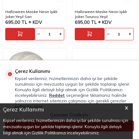
Halloween Maske Neon Işıklı
Halloween Maske Neon Işıklı
Joker Yeşil Sarı
Joker Turuncu Yeşil
695,00
TL
KDV
695,00
TL
KDV
Çerez Kullanımı
Kişisel verileriniz, hizmetlerimizin daha iyi bir şekilde
sunulması için mevzuata uygun bir şekilde toplanıp işlenir.
Konuyla ilgili detaylı bilgi almak için Gizlilik Politikamızı
inceleyebilirsiniz.
Reddet
seçeneğine tıklamanız halinde
yalnızca internet sitemizin çalışması için gerekli çerezler
kullanılacaktır.
X
Çerez Kullanımı
Çerezleri Özelleştir
Kişisel verileriniz, hizmetlerimizin daha iyi bir şekilde sunulması için
Hepsini Kabul Et
mevzuata uygun bir şekilde toplanıp işlenir. Konuyla ilgili detaylı
Anasayfa
Kategoriler
Favoriler
Sepet
Hesabım
bilgi almak için Gizlilik Politikamızı inceleyebilirsiniz.
Halloween Maske Neon Işıklı
Halloween Maske Neon Gaz