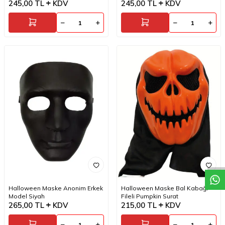
245,00
TL
KDV
245,00
TL
KDV
W
h
a
t
a
p
p
D
e
s
t
e
H
a
t
t
Halloween Maske Anonim Erkek
Halloween Maske Bal Kabağı
Model Siyah
Fileli Pumpkin Surat
265,00
TL
KDV
215,00
TL
KDV