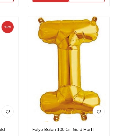
%
25
old
Folyo Balon 100 Cm Gold Harf I