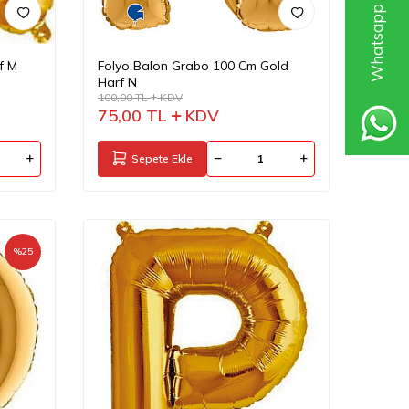
f M
Folyo Balon Grabo 100 Cm Gold
Harf N
100,00
TL
KDV
75,00
TL
KDV
Sepete Ekle
%
25