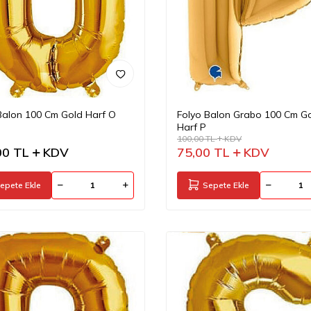
Balon 100 Cm Gold Harf O
Folyo Balon Grabo 100 Cm G
Harf P
100,00
TL
KDV
00
TL
KDV
75,00
TL
KDV
epete Ekle
Sepete Ekle