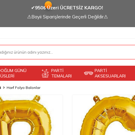
✔
950₺ Üzeri ÜCRETSİZ KARGO!
⚠Bayii Siparişlerinde Geçerli Değildir⚠
DOĞUM GÜNÜ
PARTİ
PARTİ
ÜSLERİ
TEMALARI
AKSESUARLARI
R
Harf Folyo Balonlar