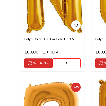
Folyo Balon 100 Cm Gold Harf N
Folyo 
100,00
TL
KDV
100,
Sepete Ekle
S
%
25