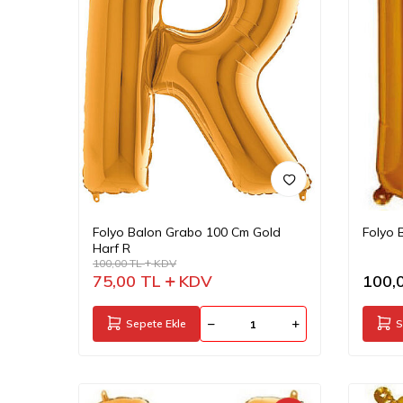
Folyo Balon Grabo 100 Cm Gold
Folyo 
Harf R
100,00
TL
KDV
75,00
TL
KDV
100,
Sepete Ekle
S