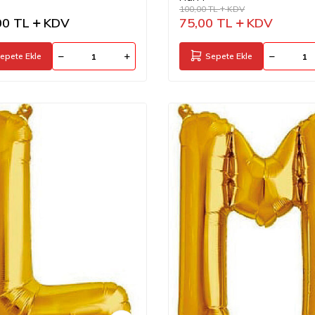
100,00
TL
KDV
00
TL
KDV
75,00
TL
KDV
epete Ekle
Sepete Ekle