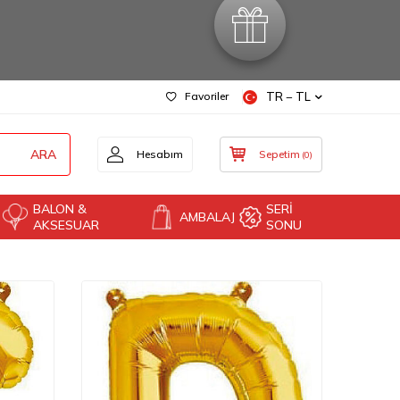
Favoriler
TR − TL
ARA
Hesabım
Sepetim
(
0
)
BALON &
SERİ
AMBALAJ
AKSESUAR
SONU