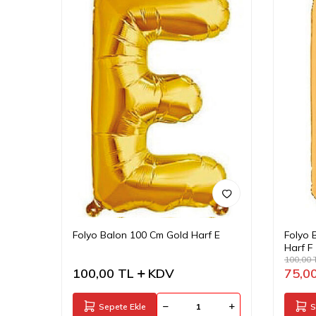
Folyo Balon 100 Cm Gold Harf E
Folyo 
Harf F
100,00
100,00
TL
KDV
75,0
Sepete Ekle
S