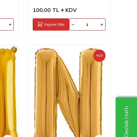
100,00
TL
KDV
Sepete Ekle
%
25
Whatsapp Destek Hattı