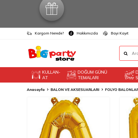
Kargom Nerede?
Hakkımızda
Bayi Kayıt
KULLAN-
DOĞUM GÜNÜ
AT
TEMALARI
S
Anasayfa
BALON VE AKSESUARLARI
FOLYO BALONLA