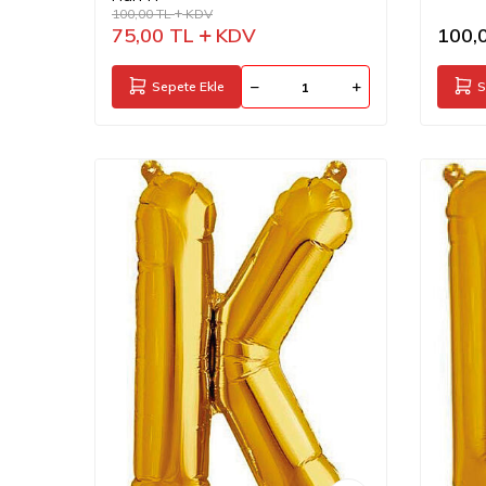
100,00
TL
KDV
75,00
TL
KDV
100,
Sepete Ekle
S