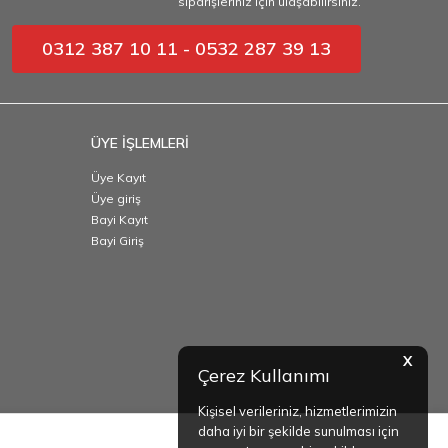
siparişleriniz için ulaşabilirsiniz.
0312 387 10 11 - 0532 287 39 13
ÜYE İŞLEMLERİ
Üye Kayıt
Üye giriş
Bayi Kayıt
Bayi Giriş
X
Çerez Kullanımı
Kişisel verileriniz, hizmetlerimizin
daha iyi bir şekilde sunulması için