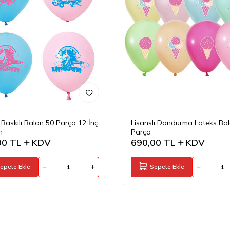
 Baskılı Balon 50 Parça 12 İnç
Lisanslı Dondurma Lateks Ba
n
Parça
00
TL
KDV
690,00
TL
KDV
epete Ekle
Sepete Ekle