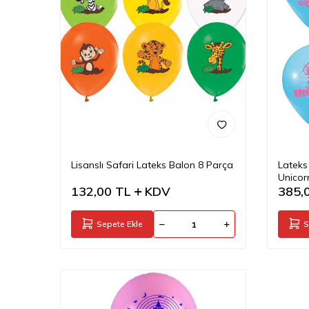
Lisanslı Safari Lateks Balon 8 Parça
Lateks
Unicor
132,00
TL
KDV
385,
Sepete Ekle
S