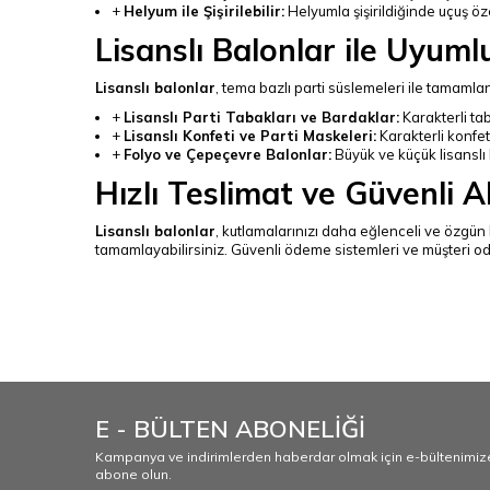
+
Helyum ile Şişirilebilir:
Helyumla şişirildiğinde uçuş öze
Lisanslı Balonlar ile Uyuml
Lisanslı balonlar
, tema bazlı parti süslemeleri ile tamamlan
+
Lisanslı Parti Tabakları ve Bardaklar:
Karakterli ta
+
Lisanslı Konfeti ve Parti Maskeleri:
Karakterli konfet
+
Folyo ve Çepeçevre Balonlar:
Büyük ve küçük lisanslı
Hızlı Teslimat ve Güvenli Al
Lisanslı balonlar
, kutlamalarınızı daha eğlenceli ve özgün h
tamamlayabilirsiniz. Güvenli ödeme sistemleri ve müşteri oda
SEO uyumlu en çok aranan
lisanslı balonlar, çizgi film karakterli balonlar, doğum günü b
balonları
E - BÜLTEN ABONELİĞİ
Kampanya ve indirimlerden haberdar olmak için e-bültenimiz
abone olun.