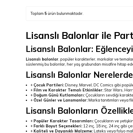
Toplam
5
ürün bulunmaktadır.
Lisanslı Balonlar ile Par
Lisanslı Balonlar: Eğlencey
Lisanslı balonlar
, popüler karakterler, markalar ve temalarl
süslenmiş bu balonlar, her yaş grubundan misafire hitap e
Lisanslı Balonlar Nerelerde 
+
Çocuk Partileri:
Disney, Marvel, DC Comics gibi popüler 
+
Film ve Karakter Temalı Etkinlikler:
Star Wars, Harry 
+
Doğum Günü Kutlamaları:
Çocukların sevdiği karakterl
+
Özel Günler ve Lansmanlar:
Marka tanıtımları veya film
Lisanslı Balonların Özellikle
+
Popüler Karakter Tasarımları:
Çocukların ve yetişkin
+
Farklı Boyut Seçenekleri:
12 inç, 18 inç, 24 inç gibi çe
+
Kaliteli ve Dayanıklı Malzeme:
Lateks veya folyo mal