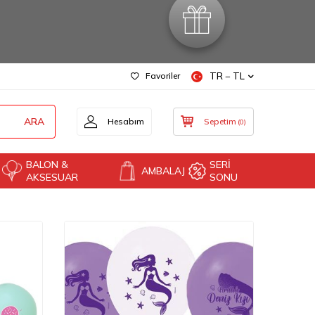
Favoriler
TR − TL
ARA
Hesabım
Sepetim
(
0
)
BALON &
SERİ
AMBALAJ
AKSESUAR
SONU