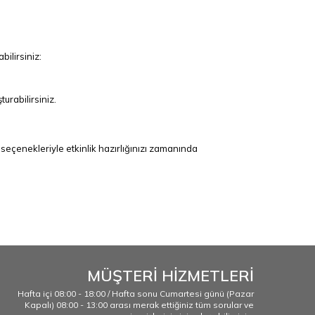
bilirsiniz:
urabilirsiniz.
t seçenekleriyle etkinlik hazırlığınızı zamanında
r balonları, karakterli parti süslemeleri, lisanslı parti
MÜŞTERİ HİZMETLERİ
Hafta içi 08:00 - 18:00 / Hafta sonu Cumartesi günü (Pazar
Kapalı) 08:00 - 13:00 arası merak ettiğiniz tüm sorular ve