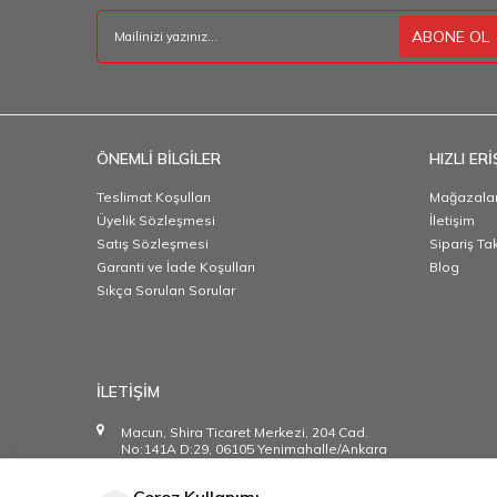
ABONE OL
ÖNEMLİ BİLGİLER
HIZLI ERİ
Teslimat Koşulları
Mağazalar
Üyelik Sözleşmesi
İletişim
Satış Sözleşmesi
Sipariş Ta
Garanti ve İade Koşulları
Blog
Sıkça Sorulan Sorular
İLETİŞİM
Macun, Shira Ticaret Merkezi, 204 Cad.
No:141A D:29, 06105 Yenimahalle/Ankara
info@bigpartystore.net