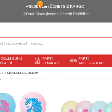
✔
950₺ Üzeri ÜCRETSİZ KARGO!
⚠Bayii Siparişlerinde Geçerli Değildir⚠
DOĞUM GÜNÜ
PARTİ
PARTİ
ÜSLERİ
TEMALARI
AKSESUARLARI
AR
LİSANSLI BALONLAR