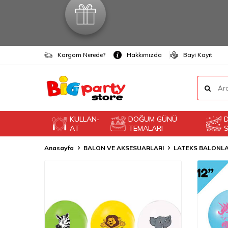
Kargom Nerede?
Hakkımızda
Bayi Kayıt
KULLAN-
DOĞUM GÜNÜ
AT
TEMALARI
S
Anasayfa
BALON VE AKSESUARLARI
LATEKS BALONL