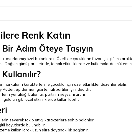
tilere Renk Katın
i Bir Adım Öteye Taşıyın
a tasarlanmış özel balonlardır. Özellikle çocukların favori çizgi film karak
der. Doğum günü partilerinde, temalı etkinliklerde ve kutlamalarda mükem
Kullanılır?
markaların karakterleri ile çocuklar için özel etkinlikler düzenlenebilir.
Potter, Spiderman gibi temalı partiler için idealdir.
erin yer aldığı balonlar, partinin neşesini artırır.
 galaları gibi özel etkinliklerde kullanılabilir.
ri
lerin severek takip ettiği karakterlere sahip balonlar.
şitli boyutlarda bulunabilir.
zeme kullanılarak uzun süre dayanaklılık sağlanır.