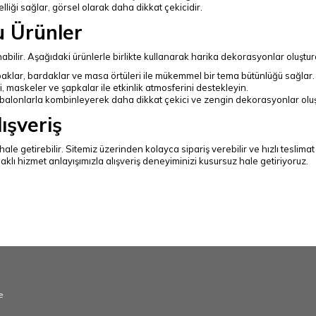
lliği sağlar, görsel olarak daha dikkat çekicidir.
u Ürünler
abilir. Aşağıdaki ürünlerle birlikte kullanarak harika dekorasyonlar oluştura
baklar, bardaklar ve masa örtüleri ile mükemmel bir tema bütünlüğü sağlar.
i, maskeler ve şapkalar ile etkinlik atmosferini destekleyin.
 balonlarla kombinleyerek daha dikkat çekici ve zengin dekorasyonlar oluşt
ışveriş
ale getirebilir. Sitemiz üzerinden kolayca sipariş verebilir ve hızlı teslima
klı hizmet anlayışımızla alışveriş deneyiminizi kusursuz hale getiriyoruz.
 terimler
alonları, Marvel balonları, Disney balonları, Star Wars balonları, Harry Potte
e