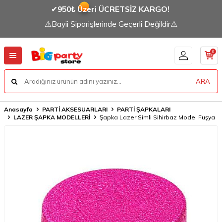
✔
950₺ Üzeri ÜCRETSİZ KARGO!
⚠Bayii Siparişlerinde Geçerli Değildir⚠
0
ARA
Anasayfa
PARTİ AKSESUARLARI
PARTİ ŞAPKALARI
LAZER ŞAPKA MODELLERİ
Şapka Lazer Simli Sihirbaz Model Fuşya