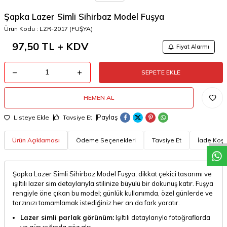
Şapka Lazer Simli Sihirbaz Model Fuşya
Ürün Kodu :
LZR-2017 (FUŞYA)
97,50
TL + KDV
Fiyat Alarmı
SEPETE EKLE
HEMEN AL
W
h
a
t
a
p
p
D
e
s
t
e
H
a
t
t
Paylaş
Listeye Ekle
Tavsiye Et
Ürün Açıklaması
Ödeme Seçenekleri
Tavsiye Et
İade Koşul
Şapka Lazer Simli Sihirbaz Model Fuşya, dikkat çekici tasarımı ve
ışıltılı lazer sim detaylarıyla stilinize büyülü bir dokunuş katır. Fuşya
rengiyle öne çıkan bu model; günlük kullanımda, özel günlerde ve
tarzınızı tamamlamak istediğiniz her an da fark yaratır.
Lazer simli parlak görünüm:
Işıltılı detaylarıyla fotoğraflarda
ve gün ışığında göz alır.