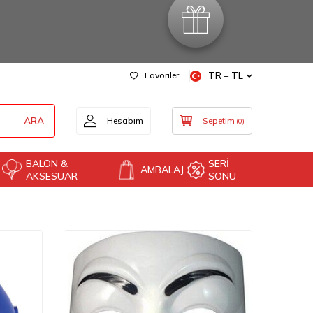
Favoriler
TR − TL
ARA
Hesabım
Sepetim
(
0
)
BALON &
SERİ
AMBALAJ
AKSESUAR
SONU