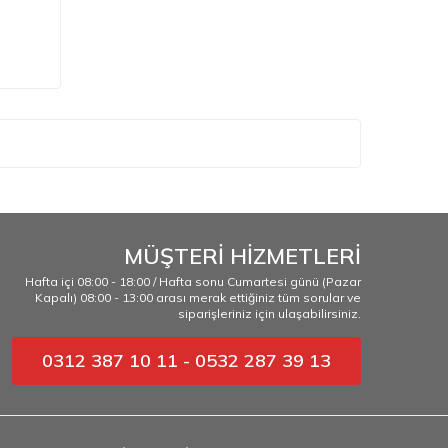
MÜŞTERİ HİZMETLERİ
Hafta içi 08:00 - 18:00 / Hafta sonu Cumartesi günü (Pazar
Kapalı) 08:00 - 13:00 arası merak ettiğiniz tüm sorular ve
siparişleriniz için ulaşabilirsiniz.
0312 387 10 11 - 0532 287 39 13