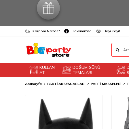
Kargom Nerede?
Hakkımızda
Bayi Kayıt
KULLAN-
DOĞUM GÜNÜ
AT
TEMALARI
S
Anasayfa
PARTİ AKSESUARLARI
PARTİ MASKELERİ
T