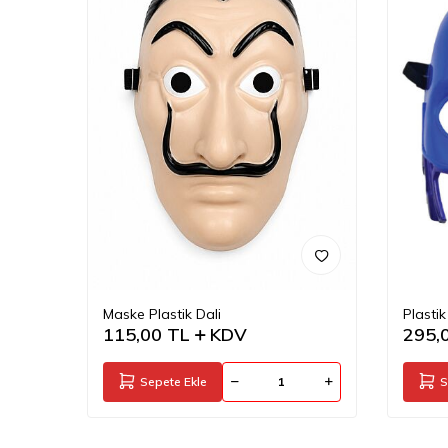
Maske Plastik Dali
Plasti
115,00
TL
KDV
295,
Sepete Ekle
S