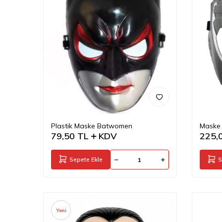
Plastik Maske Batwomen
Maske 
79,50
TL
KDV
225,
Sepete Ekle
S
Yeni