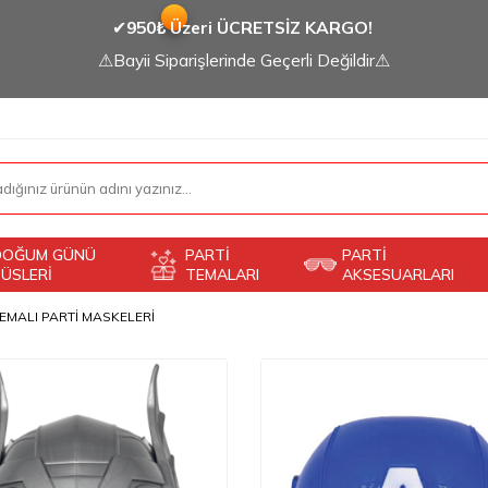
✔
950₺ Üzeri ÜCRETSİZ KARGO!
⚠Bayii Siparişlerinde Geçerli Değildir⚠
DOĞUM GÜNÜ
PARTİ
PARTİ
ÜSLERİ
TEMALARI
AKSESUARLARI
EMALI PARTİ MASKELERİ