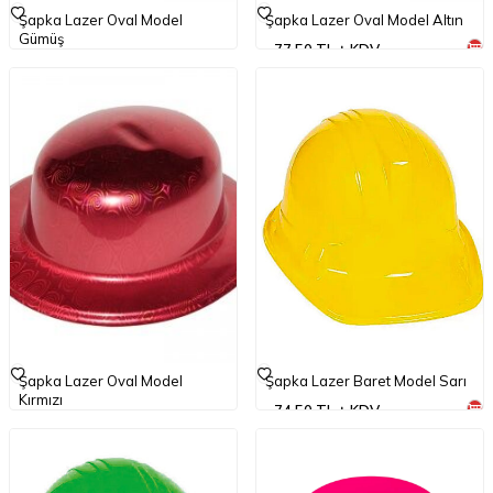
Şapka Lazer Oval Model
Şapka Lazer Oval Model Altın
Gümüş
77,50
TL
KDV
77,50
TL
KDV
Şapka Lazer Oval Model
Şapka Lazer Baret Model Sarı
Kırmızı
74,50
TL
KDV
77,50
TL
KDV