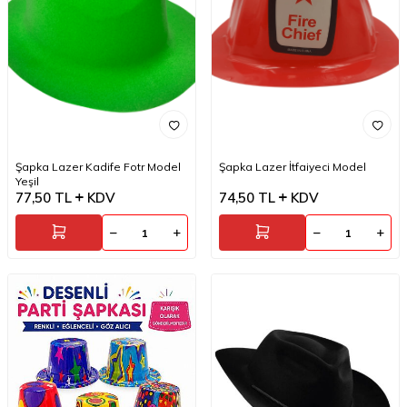
Şapka Lazer Kadife Fotr Model
Şapka Lazer İtfaiyeci Model
Yeşil
77,50
TL
KDV
74,50
TL
KDV