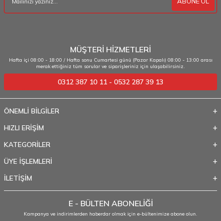
ABONE OL
MÜŞTERİ HİZMETLERİ
Hafta içi 08:00 - 18:00 / Hafta sonu Cumartesi günü (Pazar Kapalı) 08:00 - 13:00 arası
merak ettiğiniz tüm sorular ve siparişleriniz için ulaşabilirsiniz.
0312 387 10 11 - 0532 287 39 13
ÖNEMLİ BİLGİLER
HIZLI ERİŞİM
KATEGORİLER
ÜYE İŞLEMLERİ
İLETİŞİM
E - BÜLTEN ABONELİĞİ
Kampanya ve indirimlerden haberdar olmak için e-bültenimize abone olun.