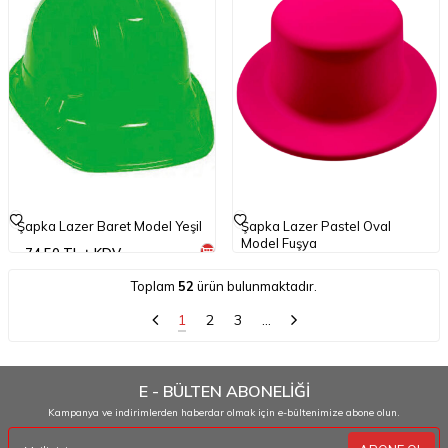
Şapka Lazer Baret Model Yeşil
Şapka Lazer Pastel Oval
Model Fuşya
74,50
TL
KDV
74,50
TL
KDV
Toplam
52
ürün bulunmaktadır.
1
2
3
…
E - BÜLTEN ABONELİĞİ
Kampanya ve indirimlerden haberdar olmak için e-bültenimize abone olun.