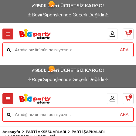
✔
950₺ Üzeri ÜCRETSİZ KARGO!
⚠Bayii Siparişlerinde Geçerli Değildir⚠
0
ARA
✔
950₺ Üzeri ÜCRETSİZ KARGO!
⚠Bayii Siparişlerinde Geçerli Değildir⚠
0
ARA
Anasayfa
PARTİ AKSESUARLARI
PARTİ ŞAPKALARI