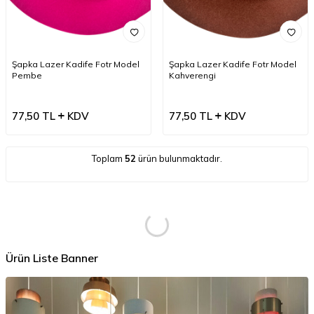
Şapka Lazer Kadife Fotr Model
Şapka Lazer Kadife Fotr Model
Pembe
Kahverengi
77,50
TL
KDV
77,50
TL
KDV
Toplam
52
ürün bulunmaktadır.
Ürün Liste Banner