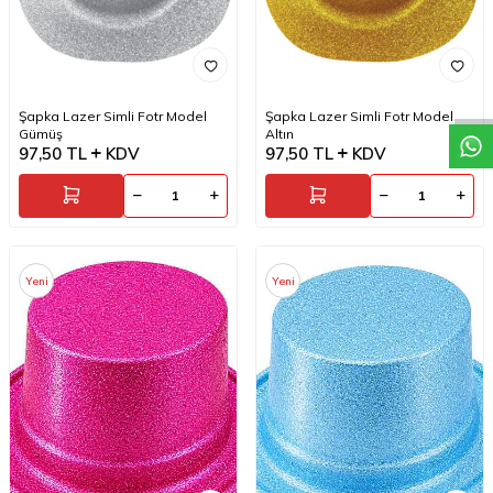
W
h
a
t
a
p
p
D
e
s
t
e
H
a
t
t
Şapka Lazer Simli Fotr Model
Şapka Lazer Simli Fotr Model
Gümüş
Altın
97,50
TL
KDV
97,50
TL
KDV
Yeni
Yeni