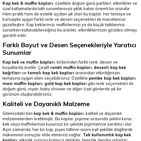
Kap kek & muffin kapları
, özellikle doğum günü partileri, etkinlikler ve
özel kutlamalarda tatlı sunumlarınıza şıklık katan önemli bir üründür.
Hem pratik hem de estetik açıdan şık olan bu kaplar, her temaya ve
konsepte uygun farklı renk ve desen seçenekleri ile masalarınızı
güzelleştirir. Kap keklerinizi, muffinlerinizi ya da küçük tatlılarınızı
sunarken kullanabileceğiniz bu ürünler, etkinliklerinizin gözdesi olmayı
garanti eder.
Farklı Boyut ve Desen Seçenekleriyle Yaratıcı
Sunumlar
Kap kek ve muffin kapları
, birbirinden farklı renk, desen ve
boyutlarda üretilir. Çeşitli
renkli muffin kapları
,
desenli kap kek
kağıtları
ve
temalı kap kek kapları
arasından etkinliğinizin
temasına uygun olanı seçebilirsiniz. Özellikle
pembe kap kek kapları
,
mavi muffin kapları
,
gold kap kek kapları
gibi renk seçenekleri ile
doğum günü, nişan, baby shower ve diğer özel günlerde şık bir
görünüm oluşturabilirsiniz.
Kaliteli ve Dayanıklı Malzeme
Sitemizdeki tüm
kap kek & muffin kapları
, kaliteli ve dayanıklı
malzemelerden üretilmiştir. Bu kaplar, pişirme sırasında şeklini korur,
kek veya muffinlerinizi kusursuz bir şekilde pişirmenize yardımcı olur.
Aynı zamanda, her bir kap, pişen tatlının ısısını eşit şekilde dağıtarak
mükemmel sonuçlar elde etmenizi sağlar.
Tek kullanımlık kap kek
kapları
, etkinlik sonrası kolayca atılabilir, temizlik derdini ortadan