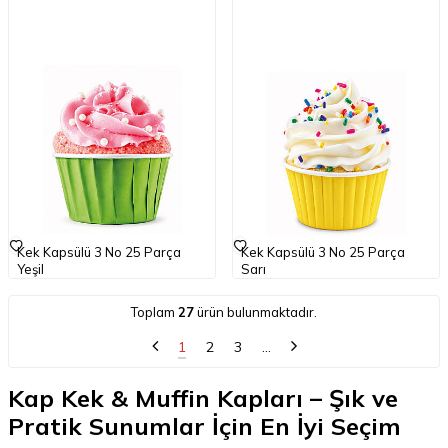
Kek Kapsülü 3 No 25 Parça
Kek Kapsülü 3 No 25 Parça
Yeşil
Sarı
79,50
TL
KDV
79,50
TL
KDV
Toplam
27
ürün bulunmaktadır.
1
2
3
…
Kap Kek & Muffin Kapları – Şık ve
Pratik Sunumlar İçin En İyi Seçim