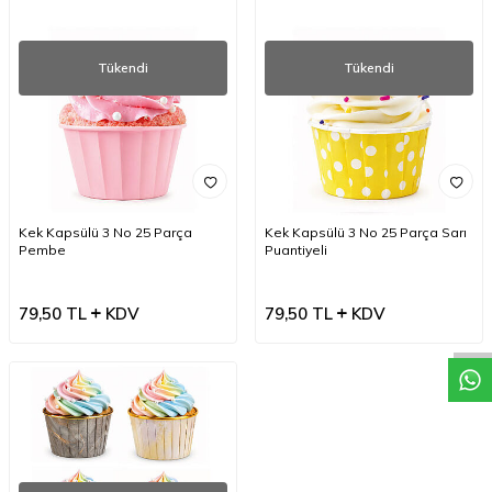
Tükendi
Tükendi
Kek Kapsülü 3 No 25 Parça
Kek Kapsülü 3 No 25 Parça Sarı
Pembe
Puantiyeli
W
h
a
t
a
p
p
D
e
s
t
e
H
a
t
t
79,50
TL
KDV
79,50
TL
KDV