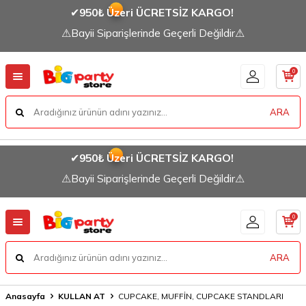
✔
950₺ Üzeri ÜCRETSİZ KARGO!
⚠Bayii Siparişlerinde Geçerli Değildir⚠
0
ARA
✔
950₺ Üzeri ÜCRETSİZ KARGO!
⚠Bayii Siparişlerinde Geçerli Değildir⚠
0
ARA
Anasayfa
KULLAN AT
CUPCAKE, MUFFİN, CUPCAKE STANDLARI