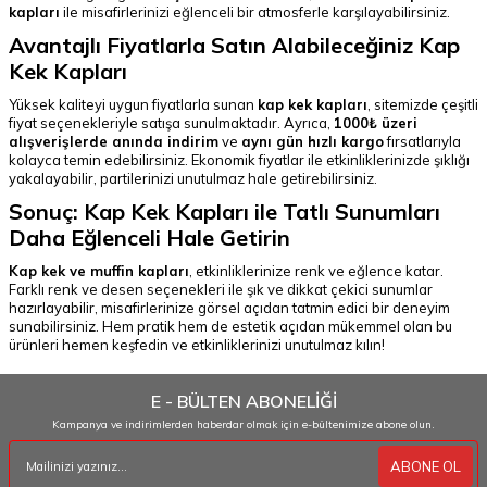
kapları
ile misafirlerinizi eğlenceli bir atmosferle karşılayabilirsiniz.
Avantajlı Fiyatlarla Satın Alabileceğiniz Kap
Kek Kapları
Yüksek kaliteyi uygun fiyatlarla sunan
kap kek kapları
, sitemizde çeşitli
fiyat seçenekleriyle satışa sunulmaktadır. Ayrıca,
1000₺ üzeri
alışverişlerde anında indirim
ve
aynı gün hızlı kargo
fırsatlarıyla
kolayca temin edebilirsiniz. Ekonomik fiyatlar ile etkinliklerinizde şıklığı
yakalayabilir, partilerinizi unutulmaz hale getirebilirsiniz.
Sonuç: Kap Kek Kapları ile Tatlı Sunumları
Daha Eğlenceli Hale Getirin
Kap kek ve muffin kapları
, etkinliklerinize renk ve eğlence katar.
Farklı renk ve desen seçenekleri ile şık ve dikkat çekici sunumlar
hazırlayabilir, misafirlerinize görsel açıdan tatmin edici bir deneyim
sunabilirsiniz. Hem pratik hem de estetik açıdan mükemmel olan bu
ürünleri hemen keşfedin ve etkinliklerinizi unutulmaz kılın!
E - BÜLTEN ABONELİĞİ
Kampanya ve indirimlerden haberdar olmak için e-bültenimize abone olun.
ABONE OL