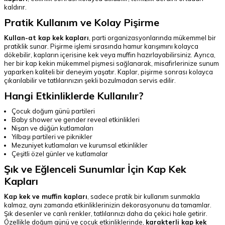
kaldırır.
Pratik Kullanım ve Kolay Pişirme
Kullan-at kap kek kapları
, parti organizasyonlarında mükemmel bir
pratiklik sunar. Pişirme işlemi sırasında hamur karışımını kolayca
dökebilir, kapların içerisine kek veya muffin hazırlayabilirsiniz. Ayrıca,
her bir kap kekin mükemmel pişmesi sağlanarak, misafirlerinize sunum
yaparken kaliteli bir deneyim yaşatır. Kaplar, pişirme sonrası kolayca
çıkarılabilir ve tatlılarınızın şekli bozulmadan servis edilir.
Hangi Etkinliklerde Kullanılır?
Çocuk doğum günü partileri
Baby shower ve gender reveal etkinlikleri
Nişan ve düğün kutlamaları
Yılbaşı partileri ve piknikler
Mezuniyet kutlamaları ve kurumsal etkinlikler
Çeşitli özel günler ve kutlamalar
Şık ve Eğlenceli Sunumlar İçin Kap Kek
Kapları
Kap kek ve muffin kapları
, sadece pratik bir kullanım sunmakla
kalmaz, aynı zamanda etkinliklerinizin dekorasyonunu da tamamlar.
Şık desenler ve canlı renkler, tatlılarınızı daha da çekici hale getirir.
Özellikle doğum günü ve çocuk etkinliklerinde,
karakterli kap kek