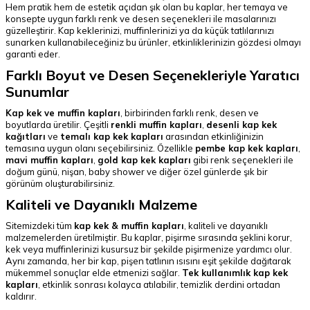
Hem pratik hem de estetik açıdan şık olan bu kaplar, her temaya ve
konsepte uygun farklı renk ve desen seçenekleri ile masalarınızı
güzelleştirir. Kap keklerinizi, muffinlerinizi ya da küçük tatlılarınızı
sunarken kullanabileceğiniz bu ürünler, etkinliklerinizin gözdesi olmayı
garanti eder.
Farklı Boyut ve Desen Seçenekleriyle Yaratıcı
Sunumlar
Kap kek ve muffin kapları
, birbirinden farklı renk, desen ve
boyutlarda üretilir. Çeşitli
renkli muffin kapları
,
desenli kap kek
kağıtları
ve
temalı kap kek kapları
arasından etkinliğinizin
temasına uygun olanı seçebilirsiniz. Özellikle
pembe kap kek kapları
,
mavi muffin kapları
,
gold kap kek kapları
gibi renk seçenekleri ile
doğum günü, nişan, baby shower ve diğer özel günlerde şık bir
görünüm oluşturabilirsiniz.
Kaliteli ve Dayanıklı Malzeme
Sitemizdeki tüm
kap kek & muffin kapları
, kaliteli ve dayanıklı
malzemelerden üretilmiştir. Bu kaplar, pişirme sırasında şeklini korur,
kek veya muffinlerinizi kusursuz bir şekilde pişirmenize yardımcı olur.
Aynı zamanda, her bir kap, pişen tatlının ısısını eşit şekilde dağıtarak
mükemmel sonuçlar elde etmenizi sağlar.
Tek kullanımlık kap kek
kapları
, etkinlik sonrası kolayca atılabilir, temizlik derdini ortadan
kaldırır.