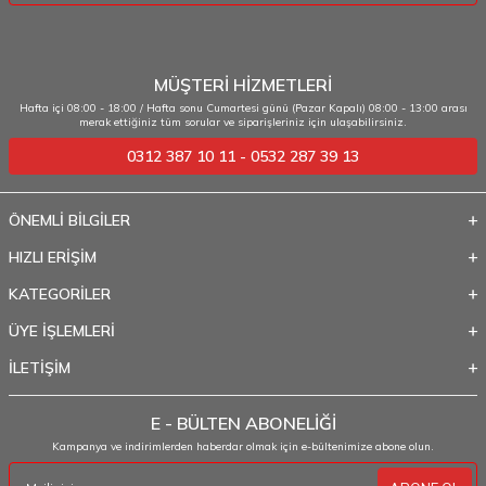
MÜŞTERİ HİZMETLERİ
Hafta içi 08:00 - 18:00 / Hafta sonu Cumartesi günü (Pazar Kapalı) 08:00 - 13:00 arası
merak ettiğiniz tüm sorular ve siparişleriniz için ulaşabilirsiniz.
0312 387 10 11 - 0532 287 39 13
ÖNEMLİ BİLGİLER
HIZLI ERİŞİM
KATEGORİLER
ÜYE İŞLEMLERİ
İLETİŞİM
E - BÜLTEN ABONELİĞİ
Kampanya ve indirimlerden haberdar olmak için e-bültenimize abone olun.