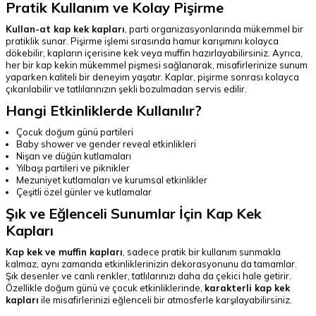
Pratik Kullanım ve Kolay Pişirme
Kullan-at kap kek kapları
, parti organizasyonlarında mükemmel bir
pratiklik sunar. Pişirme işlemi sırasında hamur karışımını kolayca
dökebilir, kapların içerisine kek veya muffin hazırlayabilirsiniz. Ayrıca,
her bir kap kekin mükemmel pişmesi sağlanarak, misafirlerinize sunum
yaparken kaliteli bir deneyim yaşatır. Kaplar, pişirme sonrası kolayca
çıkarılabilir ve tatlılarınızın şekli bozulmadan servis edilir.
Hangi Etkinliklerde Kullanılır?
Çocuk doğum günü partileri
Baby shower ve gender reveal etkinlikleri
Nişan ve düğün kutlamaları
Yılbaşı partileri ve piknikler
Mezuniyet kutlamaları ve kurumsal etkinlikler
Çeşitli özel günler ve kutlamalar
Şık ve Eğlenceli Sunumlar İçin Kap Kek
Kapları
Kap kek ve muffin kapları
, sadece pratik bir kullanım sunmakla
kalmaz, aynı zamanda etkinliklerinizin dekorasyonunu da tamamlar.
Şık desenler ve canlı renkler, tatlılarınızı daha da çekici hale getirir.
Özellikle doğum günü ve çocuk etkinliklerinde,
karakterli kap kek
kapları
ile misafirlerinizi eğlenceli bir atmosferle karşılayabilirsiniz.