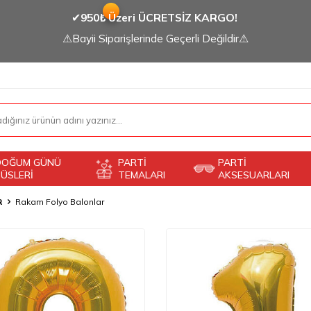
✔
950₺ Üzeri ÜCRETSİZ KARGO!
⚠Bayii Siparişlerinde Geçerli Değildir⚠
DOĞUM GÜNÜ
PARTİ
PARTİ
ÜSLERİ
TEMALARI
AKSESUARLARI
R
Rakam Folyo Balonlar