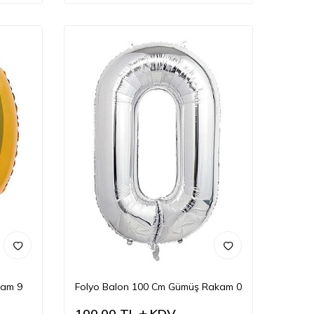
kam 9
Folyo Balon 100 Cm Gümüş Rakam 0
100,00
TL
KDV