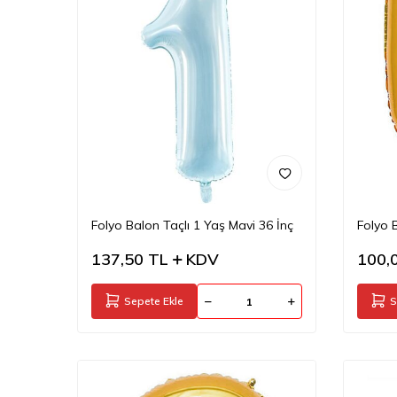
Folyo Balon Taçlı 1 Yaş Mavi 36 İnç
Folyo 
137,50
TL
KDV
100,
Sepete Ekle
S