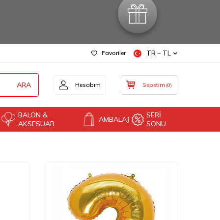
Favoriler
TR − TL
ARA
Hesabım
Sepetim
(
0
)
BALON &
SERİ
AMBALAJ
AKSESUAR
SONU