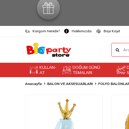
Kargom Nerede?
Hakkımızda
Bayi Kayıt
KULLAN-
DOĞUM GÜNÜ
AT
TEMALARI
S
Anasayfa
BALON VE AKSESUARLARI
FOLYO BALONLA