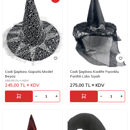
Cadı Şapkası Güpürlü Model
Cadı Şapkası Kadife Fiyonklu
Beyaz
Parıltılı Lüks Siyah
250,00
TL
KDV
245,00
TL
KDV
275,00
TL
KDV