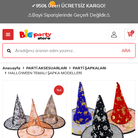
✔
950₺ Üzeri ÜCRETSİZ KARGO!
⚠Bayii Siparişlerinde Geçerli Değildir⚠
0
ARA
Anasayfa
PARTİ AKSESUARLARI
PARTİ ŞAPKALARI
HALLOWEEN TEMALI ŞAPKA MODELLERİ
%
4