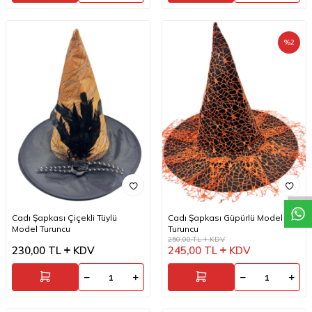
%
2
W
h
a
t
a
p
p
D
e
s
t
e
H
a
t
t
Cadı Şapkası Çiçekli Tüylü
Cadı Şapkası Güpürlü Model
Model Turuncu
Turuncu
250,00
TL
KDV
230,00
TL
KDV
245,00
TL
KDV