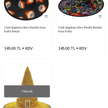
Cadı Şapkası Bez Baskılı Kuru
Cadı Şapkası Bez Renkli Baskılı
Kafa Ateşli
Kuru Kafa
145,00
TL
KDV
145,00
TL
KDV
Tükendi