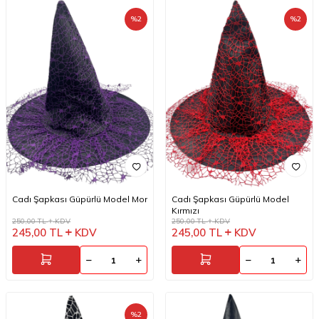
%
2
%
2
Cadı Şapkası Güpürlü Model Mor
Cadı Şapkası Güpürlü Model
Kırmızı
250,00
TL
KDV
250,00
TL
KDV
245,00
TL
KDV
245,00
TL
KDV
%
2