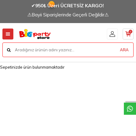
✔
950₺ Üzeri ÜCRETSİZ KARGO!
⚠Bayii Siparişlerinde Geçerli Değildir⚠
0
ARA
Sepetinizde ürün bulunmamaktadır
W
h
a
t
a
p
p
D
e
s
t
e
H
a
t
t