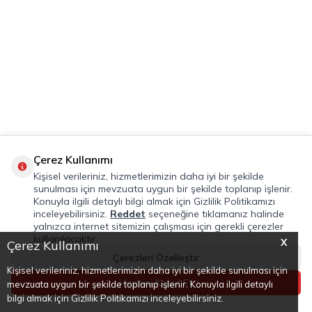
Çerez Kullanımı
Kişisel verileriniz, hizmetlerimizin daha iyi bir şekilde
sunulması için mevzuata uygun bir şekilde toplanıp işlenir.
Konuyla ilgili detaylı bilgi almak için Gizlilik Politikamızı
inceleyebilirsiniz.
Reddet
seçeneğine tıklamanız halinde
yalnızca internet sitemizin çalışması için gerekli çerezler
kullanılacaktır.
X
Çerez Kullanımı
Çerezleri Özelleştir
Kişisel verileriniz, hizmetlerimizin daha iyi bir şekilde sunulması için
Hepsini Kabul Et
mevzuata uygun bir şekilde toplanıp işlenir. Konuyla ilgili detaylı
Anasayfa
Kategoriler
Favoriler
Sepet
Hesabım
bilgi almak için Gizlilik Politikamızı inceleyebilirsiniz.