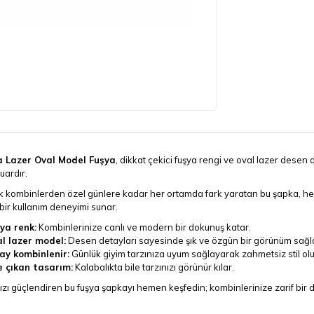
 Lazer Oval Model Fuşya
, dikkat çekici fuşya rengi ve oval lazer desen 
uardır.
k kombinlerden özel günlere kadar her ortamda fark yaratan bu şapka, hem
bir kullanım deneyimi sunar.
ya renk:
Kombinlerinize canlı ve modern bir dokunuş katar.
l lazer model:
Desen detayları sayesinde şık ve özgün bir görünüm sağla
ay kombinlenir:
Günlük giyim tarzınıza uyum sağlayarak zahmetsiz stil olu
 çıkan tasarım:
Kalabalıkta bile tarzınızı görünür kılar.
ızı güçlendiren bu fuşya şapkayı hemen keşfedin; kombinlerinize zarif bir 