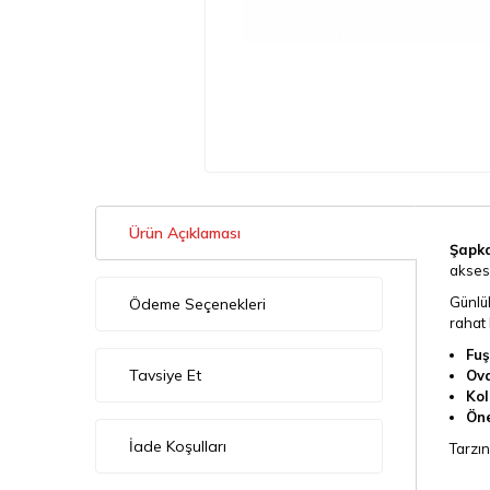
Ürün Açıklaması
Şapka
akses
Günlü
Ödeme Seçenekleri
rahat 
Fuş
Tavsiye Et
Ova
Kol
Öne
İade Koşulları
Tarzın