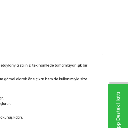
detaylarıyla stilinizi tek hamlede tamamlayan şık bir
 görsel olarak öne çıkar hem de kullanımıyla size
Whatsapp Destek Hattı
r.
şturur.
dokunuş katın.