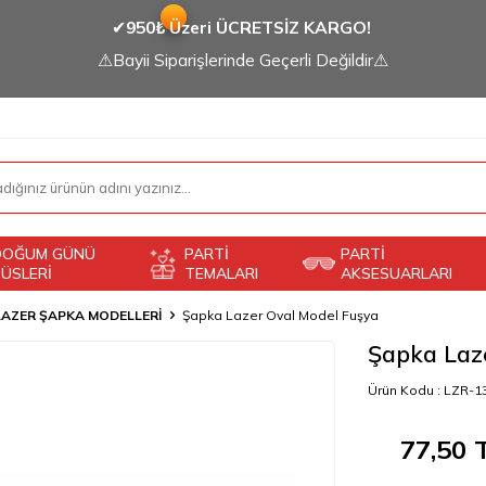
✔
950₺ Üzeri ÜCRETSİZ KARGO!
⚠Bayii Siparişlerinde Geçerli Değildir⚠
DOĞUM GÜNÜ
PARTİ
PARTİ
ÜSLERİ
TEMALARI
AKSESUARLARI
LAZER ŞAPKA MODELLERİ
Şapka Lazer Oval Model Fuşya
Şapka Laz
Ürün Kodu :
LZR-1
77,50
T