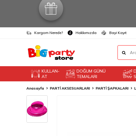
Kargom Nerede?
Hakkımızda
Bayi Kayıt
KULLAN-
DOĞUM GÜNÜ
AT
TEMALARI
S
Anasayfa
PARTİ AKSESUARLARI
PARTİ ŞAPKALARI