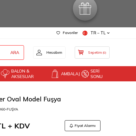
Favoriler
TR − TL
ARA
Hesabım
Sepetim
(
0
)
BALON &
SERİ
AMBALAJ
AKSESUAR
SONU
er Oval Model Fuşya
360-FUŞYA
L + KDV
Fiyat Alarmı