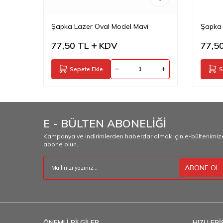
l
Şapka Lazer Oval Model Mavi
Şapka 
77,50
TL
KDV
77,5
Sepete Ekle
S
E - BÜLTEN ABONELİĞİ
Kampanya ve indirimlerden haberdar olmak için e-bültenimiz
abone olun.
ABONE OL
ÖNEMLİ BİLGİLER
HIZLI ERİ