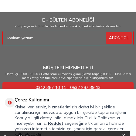
dekorasyon ürünleri
E - BÜLTEN ABONELİĞİ
Kampanya ve indirimlerden haberdar olmak için e-bültenimize abone olun.
ABONE OL
MÜŞTERİ HİZMETLERİ
Hafta içi 08:00 - 18:00 / Hafta sonu Cumartesi günü (Pazar Kapalı) 08:00 - 13:00 arası
merak ettiğiniz tüm sorular ve siparişleriniz için ulaşabilirsiniz.
0312 387 10 11 - 0532 287 39 13
Çerez Kullanımı
ÖNEMLİ BİLGİLER
Kişisel verileriniz, hizmetlerimizin daha iyi bir şekilde
sunulması için mevzuata uygun bir şekilde toplanıp işlenir.
HIZLI ERİŞİM
Konuyla ilgili detaylı bilgi almak için Gizlilik Politikamızı
inceleyebilirsiniz.
Reddet
seçeneğine tıklamanız halinde
KATEGORİLER
yalnızca internet sitemizin çalışması için gerekli çerezler
kullanılacaktır.
X