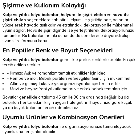
Şişirme ve Kullanım Kolaylığı
Kalp ve yıldız folyo balonlar
,
helyum ile şişirilebilen
ve
hava ile
şişirilebilen
seçeneklere sahiptir. Helyum ile şişirildiğinde, balonlar
yükselerek havada asılı kalır ve etrafındaki dekorasyon ile mükemmel
uyum sağlar. Hava ile şişirildiğinde ise yerleştirilerek dekorasyonunuzu
tamamlar. Bu balonlar, her iki durumda da son derece dayanıklı olup
uzun süre formunu korur.
En Popüler Renk ve Boyut Seçenekleri
Kalp ve yıldız folyo balonlar
genellikle parlak renklerle üretilir. En çok
tercih edilen renkler:
- Kırmızı: Aşk ve romantizm temalı etkinlikler için ideal
- Pembe ve mor: Bebek partileri ve Sevgililer Günü için mükemmel
- Altın ve gümüş: Lüks ve şık organizasyonlar için tercih edilir
- Mavi ve beyaz: Yeni yıl kutlamaları ve erkek bebek temaları için
Boyutlar genellikle ortalama 45 cm ile 90 cm arasında değişir, bu da
balonları her tür etkinlik için uygun hale getirir. İhtiyacınıza göre küçük
ya da büyük balonları tercih edebilirsiniz.
Uyumlu Ürünler ve Kombinasyon Önerileri
Kalp ve yıldız folyo balonlar
ile organizasyonunuzu tamamlayacak
uyumlu ürünler şunlar olabilir: