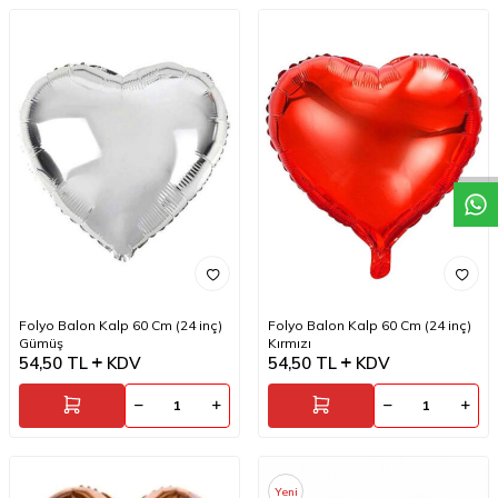
W
h
a
t
a
p
p
D
e
s
t
e
H
a
t
t
Folyo Balon Kalp 60 Cm (24 inç)
Folyo Balon Kalp 60 Cm (24 inç)
Gümüş
Kırmızı
54,50
TL
KDV
54,50
TL
KDV
Yeni