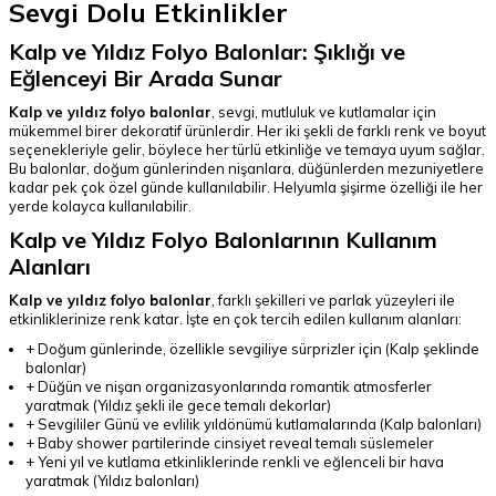
Sevgi Dolu Etkinlikler
Kalp ve Yıldız Folyo Balonlar: Şıklığı ve
Eğlenceyi Bir Arada Sunar
Kalp ve yıldız folyo balonlar
, sevgi, mutluluk ve kutlamalar için
mükemmel birer dekoratif ürünlerdir. Her iki şekli de farklı renk ve boyut
seçenekleriyle gelir, böylece her türlü etkinliğe ve temaya uyum sağlar.
Bu balonlar, doğum günlerinden nişanlara, düğünlerden mezuniyetlere
kadar pek çok özel günde kullanılabilir. Helyumla şişirme özelliği ile her
yerde kolayca kullanılabilir.
Kalp ve Yıldız Folyo Balonlarının Kullanım
Alanları
Kalp ve yıldız folyo balonlar
, farklı şekilleri ve parlak yüzeyleri ile
etkinliklerinize renk katar. İşte en çok tercih edilen kullanım alanları:
+ Doğum günlerinde, özellikle sevgiliye sürprizler için (Kalp şeklinde
balonlar)
+ Düğün ve nişan organizasyonlarında romantik atmosferler
yaratmak (Yıldız şekli ile gece temalı dekorlar)
+ Sevgililer Günü ve evlilik yıldönümü kutlamalarında (Kalp balonları)
+ Baby shower partilerinde cinsiyet reveal temalı süslemeler
+ Yeni yıl ve kutlama etkinliklerinde renkli ve eğlenceli bir hava
yaratmak (Yıldız balonları)