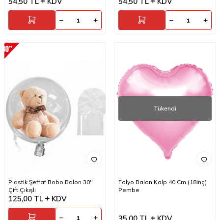
54,50
TL
KDV
54,50
TL
KDV
Tükendi
Plastik Şeffaf Bobo Balon 30''
Folyo Balon Kalp 40 Cm (18inç)
Çift Çıkışlı
Pembe
125,00
TL
KDV
35,00
TL
KDV