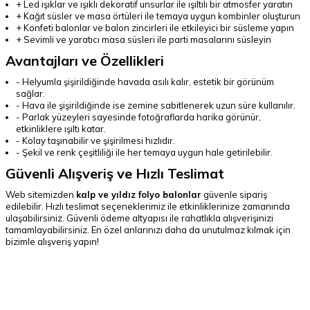
+ Led ışıklar ve ışıklı dekoratif unsurlar ile ışıltılı bir atmosfer yaratın
+ Kağıt süsler ve masa örtüleri ile temaya uygun kombinler oluşturun
+ Konfeti balonlar ve balon zincirleri ile etkileyici bir süsleme yapın
+ Sevimli ve yaratıcı masa süsleri ile parti masalarını süsleyin
Avantajları ve Özellikleri
- Helyumla şişirildiğinde havada asılı kalır, estetik bir görünüm
sağlar.
- Hava ile şişirildiğinde ise zemine sabitlenerek uzun süre kullanılır.
- Parlak yüzeyleri sayesinde fotoğraflarda harika görünür,
etkinliklere ışıltı katar.
- Kolay taşınabilir ve şişirilmesi hızlıdır.
- Şekil ve renk çeşitliliği ile her temaya uygun hale getirilebilir.
Güvenli Alışveriş ve Hızlı Teslimat
Web sitemizden
kalp ve yıldız folyo balonlar
güvenle sipariş
edilebilir. Hızlı teslimat seçeneklerimiz ile etkinliklerinize zamanında
ulaşabilirsiniz. Güvenli ödeme altyapısı ile rahatlıkla alışverişinizi
tamamlayabilirsiniz. En özel anlarınızı daha da unutulmaz kılmak için
bizimle alışveriş yapın!
SEO uyumlu en çok aranan terimler
kalp folyo balon, yıldız folyo balon, Sevgililer Günü balonları, baby
shower balon, düğün dekorasyon balonları, helyumlu kalp balon, altın
yıldız balon, büyük folyo kalp balon, folyo balon şişirme, Sevgililer Günü