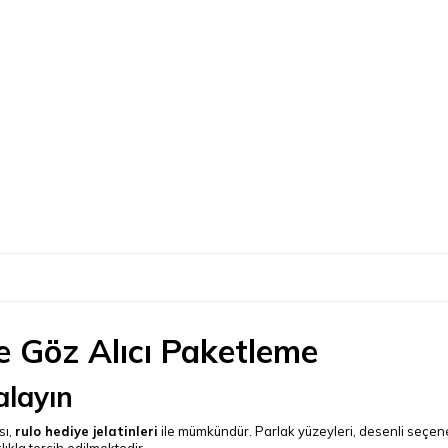
ile Göz Alıcı Paketleme
alayın
sı,
rulo hediye jelatinleri
ile mümkündür. Parlak yüzeyleri, desenli seçenekle
lıkla tercih edilmektedir.