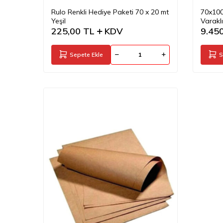
Rulo Renkli Hediye Paketi 70 x 20 mt
70x100
Yeşil
Varaklı
225,00
TL
KDV
PARÇ
9.45
Sepete Ekle
S