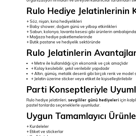
Rulo Hediye Jelatinlerinin 
+ Söz, nişan, kına hediyelikleri
+ Baby shower, doğum günü ve yılbaşı etkinlikleri
+ Sabun, kolonya, lavanta kesesi gibi ürünlerin ambalajınd
+ Mağaza hediye paketlemelerinde
+ Butik pastane ve hediyelik sektöründe
Rulo Jelatinlerin Avantajlar
+ Metre ile kullanıldığı için ekonomik ve çok amaçlıdır
+ Kolay kesilebilir, şekil verilebilir yapıdadır
+ Altın, gümüş, metalik desenli gibi birçok renk ve model
+ Jelatin üzerine sticker veya etiket ile kişiselleştirilebilir
Parti Konseptleriyle Uyum
Rulo hediye jelatinleri,
sevgililer günü hediyeleri
için kalp
pastel tonlarda seçeneklerle uyumludur.
Uygun Tamamlayıcı Ürünle
+ Kurdeleler
+ Etiket ve stickerlar