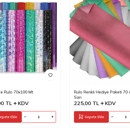
ze Rulo 70x100 Mt
Rulo Renkli Hediye Paketi 70 
Sarı
00
TL
KDV
225,00
TL
KDV
epete Ekle
Sepete Ekle