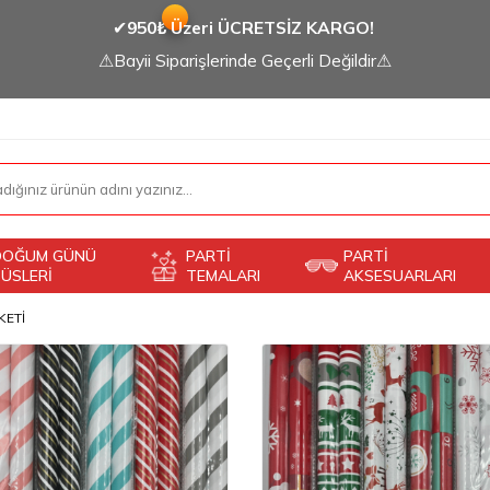
✔
950₺ Üzeri ÜCRETSİZ KARGO!
⚠Bayii Siparişlerinde Geçerli Değildir⚠
DOĞUM GÜNÜ
PARTİ
PARTİ
ÜSLERİ
TEMALARI
AKSESUARLARI
KETİ