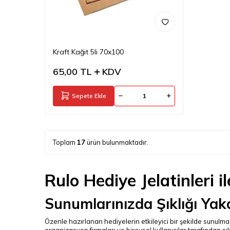
Kraft Kağıt 5li 70x100
65,00
TL
KDV
Sepete Ekle
Toplam
17
ürün bulunmaktadır.
Rulo Hediye Jelatinleri 
Sunumlarınızda Şıklığı Yak
Özenle hazırlanan hediyelerin etkileyici bir şekilde sunulma
organizasyon firmaları ve bireysel kullanıcılar tarafından sık