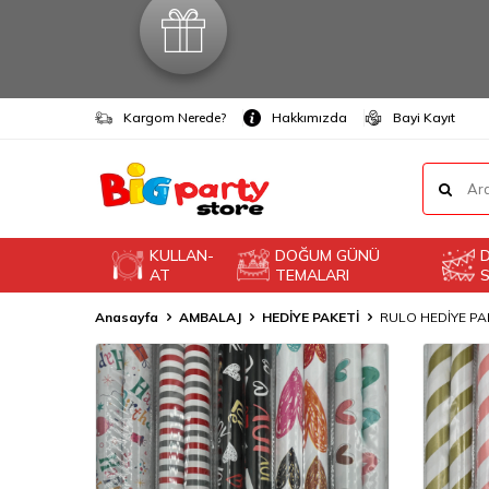
Kargom Nerede?
Hakkımızda
Bayi Kayıt
KULLAN-
DOĞUM GÜNÜ
AT
TEMALARI
S
Anasayfa
AMBALAJ
HEDİYE PAKETİ
RULO HEDİYE PA