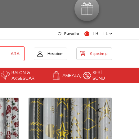
Favoriler
TR − TL
ARA
Hesabım
Sepetim
(
0
)
BALON &
SERİ
AMBALAJ
AKSESUAR
SONU