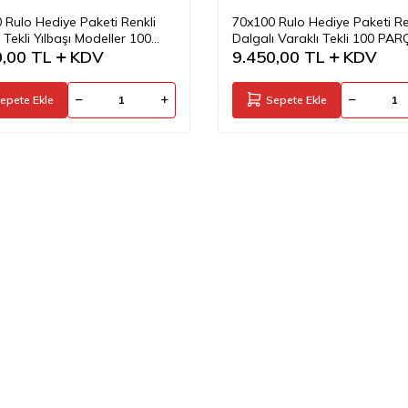
 Rulo Hediye Paketi Renkli
70x100 Rulo Hediye Paketi Re
 Tekli Yılbaşı Modeller 100
Dalgalı Varaklı Tekli 100 PAR
A
0,00
TL
KDV
9.450,00
TL
KDV
epete Ekle
Sepete Ekle