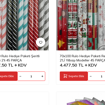
 Rulo Hediye Paketi Şeritli
70x100 Rulo Hediye Paketi Re
i 2'li 45 PARÇA
2'Lİ Yılbaşı Modeller 45 PARÇ
7,50
TL
KDV
4.477,50
TL
KDV
epete Ekle
Sepete Ekle