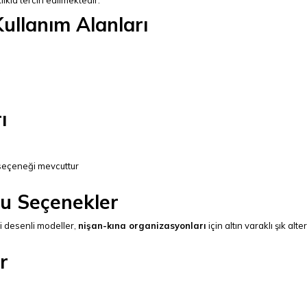
Kullanım Alanları
a
ı
 seçeneği mevcuttur
lu Seçenekler
li desenli modeller,
nişan-kına organizasyonları
için altın varaklı şık alte
r