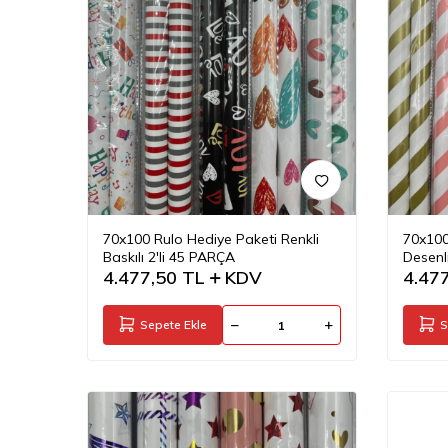
70x100 Rulo Hediye Paketi Renkli
70x100
Baskılı 2'li 45 PARÇA
Desenl
4.477,50
TL
KDV
4.47
Sepete Ekle
S