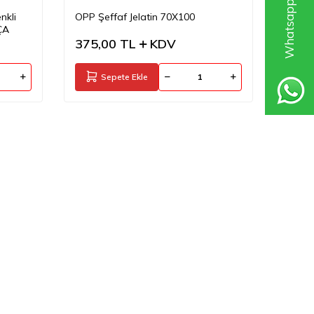
nkli
OPP Şeffaf Jelatin 70X100
ÇA
375,00
TL
KDV
Sepete Ekle