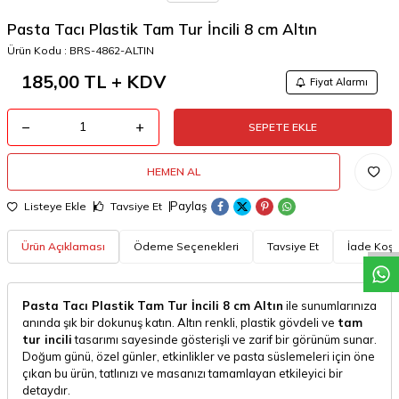
Pasta Tacı Plastik Tam Tur İncili 8 cm Altın
Ürün Kodu :
BRS-4862-ALTIN
185,00
TL + KDV
Fiyat Alarmı
SEPETE EKLE
HEMEN AL
W
h
a
t
a
p
p
D
e
s
t
e
H
a
t
t
Paylaş
Listeye Ekle
Tavsiye Et
Ürün Açıklaması
Ödeme Seçenekleri
Tavsiye Et
İade Koşul
Pasta Tacı Plastik Tam Tur İncili 8 cm Altın
ile sunumlarınıza
anında şık bir dokunuş katın. Altın renkli, plastik gövdeli ve
tam
tur incili
tasarımı sayesinde gösterişli ve zarif bir görünüm sunar.
Doğum günü, özel günler, etkinlikler ve pasta süslemeleri için öne
çıkan bu ürün, tatlınızı ve masanızı tamamlayan etkileyici bir
detaydır.