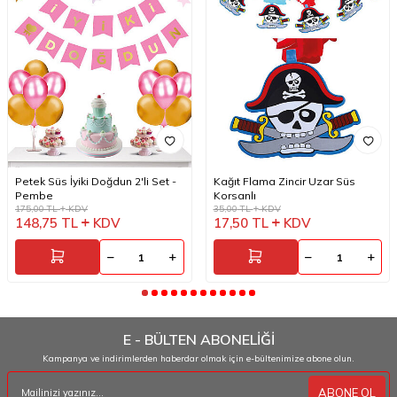
Petek Süs İyiki Doğdun 2'li Set -
Kağıt Flama Zincir Uzar Süs
Pembe
Korsanlı
175,00
TL
KDV
35,00
TL
KDV
148,75
TL
KDV
17,50
TL
KDV
E - BÜLTEN ABONELİĞİ
Kampanya ve indirimlerden haberdar olmak için e-bültenimize abone olun.
ABONE OL