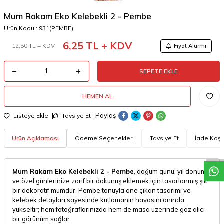
Mum Rakam Eko Kelebekli 2 - Pembe
Ürün Kodu :
931(PEMBE)
6,25
TL + KDV
12,50
TL + KDV
Fiyat Alarmı
SEPETE EKLE
HEMEN AL
Paylaş
Listeye Ekle
Tavsiye Et
W
h
a
t
a
p
p
D
e
s
t
e
H
a
t
t
Ürün Açıklaması
Ödeme Seçenekleri
Tavsiye Et
İade Koşul
Mum Rakam Eko Kelebekli 2 - Pembe
, doğum günü, yıl dönümü
ve özel günlerinize zarif bir dokunuş eklemek için tasarlanmış şık
bir dekoratif mumdur. Pembe tonuyla öne çıkan tasarımı ve
kelebek detayları sayesinde kutlamanın havasını anında
yükseltir; hem fotoğraflarınızda hem de masa üzerinde göz alıcı
bir görünüm sağlar.