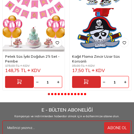
Petek Süs İyiki Doğdun 2'li Set -
Kağıt Flama Zincir Uzar Süs
Pembe
Korsanlı
175,00
TL
KDV
35,00
TL
KDV
148,75
TL
KDV
17,50
TL
KDV
E - BÜLTEN ABONELİĞİ
Kampanya ve indirimlerden haberdar olmak için e-bültenimize abone olun.
ABONE OL