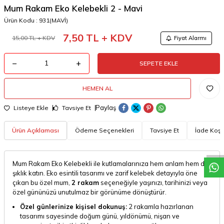
Mum Rakam Eko Kelebekli 2 - Mavi
Ürün Kodu :
931(MAVİ)
7,50
TL + KDV
15,00
TL + KDV
Fiyat Alarmı
SEPETE EKLE
HEMEN AL
Paylaş
Listeye Ekle
Tavsiye Et
W
h
a
t
a
p
p
D
e
s
t
e
H
a
t
t
Ürün Açıklaması
Ödeme Seçenekleri
Tavsiye Et
İade Koşul
Mum Rakam Eko Kelebekli ile kutlamalarınıza hem anlam hem de
şıklık katın. Eko esintili tasarımı ve zarif kelebek detayıyla öne
çıkan bu özel mum,
2 rakam
seçeneğiyle yaşınızı, tarihinizi veya
özel gününüzü unutulmaz bir görünüme dönüştürür.
Özel günlerinize kişisel dokunuş:
2 rakamla hazırlanan
tasarımı sayesinde doğum günü, yıldönümü, nişan ve