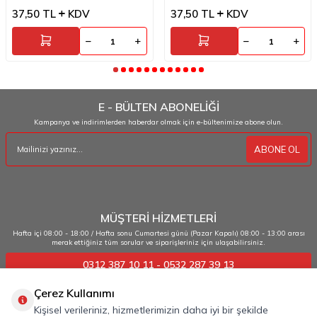
37,50
TL
KDV
37,50
TL
KDV
E - BÜLTEN ABONELİĞİ
Kampanya ve indirimlerden haberdar olmak için e-bültenimize abone olun.
ABONE OL
MÜŞTERİ HİZMETLERİ
Hafta içi 08:00 - 18:00 / Hafta sonu Cumartesi günü (Pazar Kapalı) 08:00 - 13:00 arası
merak ettiğiniz tüm sorular ve siparişleriniz için ulaşabilirsiniz.
0312 387 10 11 - 0532 287 39 13
Çerez Kullanımı
ÖNEMLİ BİLGİLER
Kişisel verileriniz, hizmetlerimizin daha iyi bir şekilde