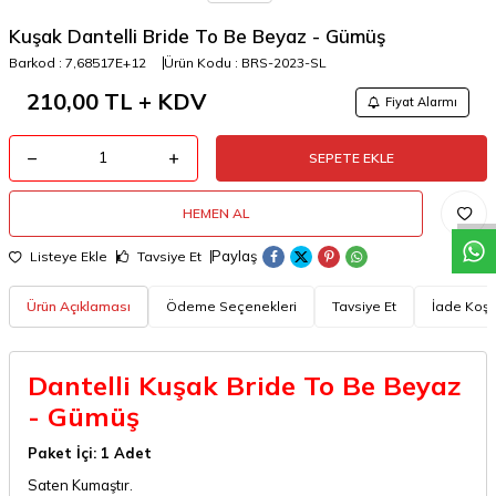
Kuşak Dantelli Bride To Be Beyaz - Gümüş
Barkod :
7,68517E+12
Ürün Kodu :
BRS-2023-SL
210,00
TL + KDV
Fiyat Alarmı
W
h
a
t
a
p
p
D
e
s
t
e
H
a
t
t
SEPETE EKLE
HEMEN AL
Paylaş
Listeye Ekle
Tavsiye Et
Ürün Açıklaması
Ödeme Seçenekleri
Tavsiye Et
İade Koşul
Dantelli Kuşak Bride To Be Beyaz
- Gümüş
Paket İçi: 1 Adet
Saten Kumaştır.