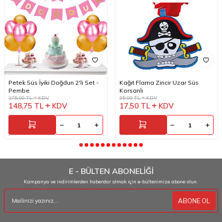
Petek Süs İyiki Doğdun 2'li Set -
Kağıt Flama Zincir Uzar Süs
Pembe
Korsanlı
175,00
TL
KDV
35,00
TL
KDV
148,75
TL
KDV
17,50
TL
KDV
E - BÜLTEN ABONELİĞİ
Kampanya ve indirimlerden haberdar olmak için e-bültenimize abone olun.
ABONE OL