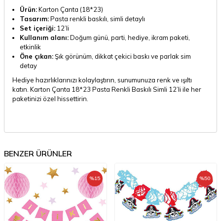
Ürün:
Karton Çanta (18*23)
Tasarım:
Pasta renkli baskılı, simli detaylı
Set içeriği:
12’li
Kullanım alanı:
Doğum günü, parti, hediye, ikram paketi,
etkinlik
Öne çıkan:
Şık görünüm, dikkat çekici baskı ve parlak sim
detay
Hediye hazırlıklarınızı kolaylaştırın, sunumunuza renk ve ışıltı
katın. Karton Çanta 18*23 Pasta Renkli Baskılı Simli 12’li ile her
paketinizi özel hissettirin.
BENZER ÜRÜNLER
%
15
%
50