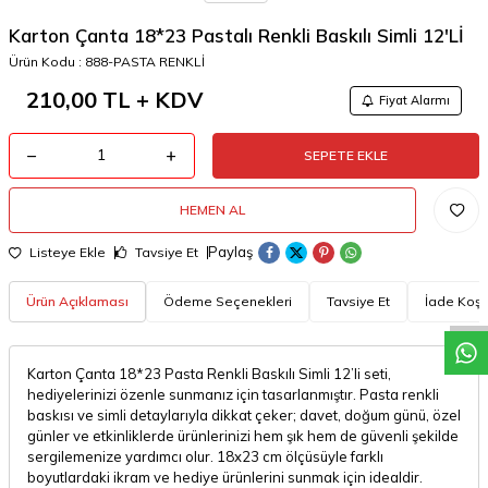
Karton Çanta 18*23 Pastalı Renkli Baskılı Simli 12'Lİ
Ürün Kodu :
888-PASTA RENKLİ
210,00
TL + KDV
Fiyat Alarmı
SEPETE EKLE
HEMEN AL
W
h
a
t
a
p
p
D
e
s
t
e
H
a
t
t
Paylaş
Listeye Ekle
Tavsiye Et
Ürün Açıklaması
Ödeme Seçenekleri
Tavsiye Et
İade Koşul
Karton Çanta 18*23 Pasta Renkli Baskılı Simli 12’li seti,
hediyelerinizi özenle sunmanız için tasarlanmıştır. Pasta renkli
baskısı ve simli detaylarıyla dikkat çeker; davet, doğum günü, özel
günler ve etkinliklerde ürünlerinizi hem şık hem de güvenli şekilde
sergilemenize yardımcı olur. 18x23 cm ölçüsüyle farklı
boyutlardaki ikram ve hediye ürünlerini sunmak için idealdir.