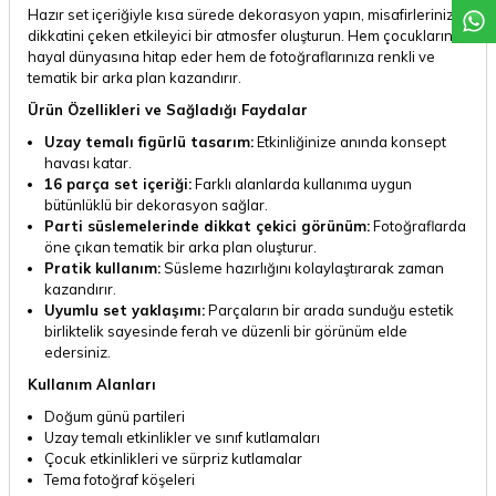
Hazır set içeriğiyle kısa sürede dekorasyon yapın, misafirlerinizin
dikkatini çeken etkileyici bir atmosfer oluşturun. Hem çocukların
hayal dünyasına hitap eder hem de fotoğraflarınıza renkli ve
tematik bir arka plan kazandırır.
Ürün Özellikleri ve Sağladığı Faydalar
Uzay temalı figürlü tasarım:
Etkinliğinize anında konsept
havası katar.
16 parça set içeriği:
Farklı alanlarda kullanıma uygun
bütünlüklü bir dekorasyon sağlar.
Parti süslemelerinde dikkat çekici görünüm:
Fotoğraflarda
öne çıkan tematik bir arka plan oluşturur.
Pratik kullanım:
Süsleme hazırlığını kolaylaştırarak zaman
kazandırır.
Uyumlu set yaklaşımı:
Parçaların bir arada sunduğu estetik
birliktelik sayesinde ferah ve düzenli bir görünüm elde
edersiniz.
Kullanım Alanları
Doğum günü partileri
Uzay temalı etkinlikler ve sınıf kutlamaları
Çocuk etkinlikleri ve sürpriz kutlamalar
Tema fotoğraf köşeleri