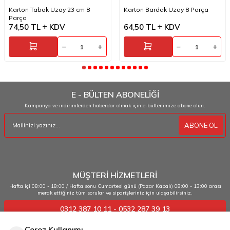
Karton Tabak Uzay 23 cm 8
Karton Bardak Uzay 8 Parça
Parça
74,50
TL
KDV
64,50
TL
KDV
E - BÜLTEN ABONELİĞİ
Kampanya ve indirimlerden haberdar olmak için e-bültenimize abone olun.
ABONE OL
MÜŞTERİ HİZMETLERİ
Hafta içi 08:00 - 18:00 / Hafta sonu Cumartesi günü (Pazar Kapalı) 08:00 - 13:00 arası
merak ettiğiniz tüm sorular ve siparişleriniz için ulaşabilirsiniz.
0312 387 10 11 - 0532 287 39 13
Çerez Kullanımı