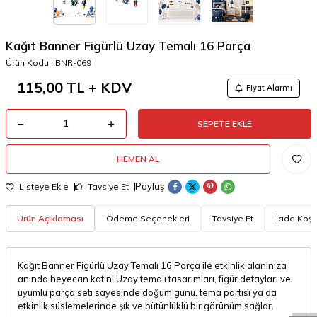
Kağıt Banner Figürlü Uzay Temalı 16 Parça
Ürün Kodu :
BNR-069
115,00
TL + KDV
Fiyat Alarmı
SEPETE EKLE
HEMEN AL
Paylaş
Listeye Ekle
Tavsiye Et
Ürün Açıklaması
Ödeme Seçenekleri
Tavsiye Et
İade Koşul
W
h
a
t
a
p
p
D
e
s
t
e
H
a
t
t
Kağıt Banner Figürlü Uzay Temalı 16 Parça ile etkinlik alanınıza
anında heyecan katın! Uzay temalı tasarımları, figür detayları ve
uyumlu parça seti sayesinde doğum günü, tema partisi ya da
etkinlik süslemelerinde şık ve bütünlüklü bir görünüm sağlar.