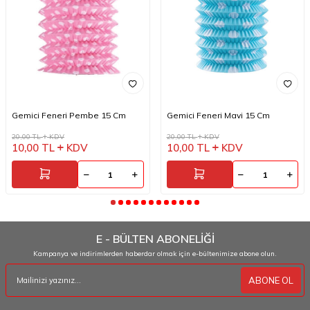
Gemici Feneri Pembe 15 Cm
Gemici Feneri Mavi 15 Cm
20,00
TL
KDV
20,00
TL
KDV
10,00
TL
KDV
10,00
TL
KDV
E - BÜLTEN ABONELİĞİ
Kampanya ve indirimlerden haberdar olmak için e-bültenimize abone olun.
ABONE OL