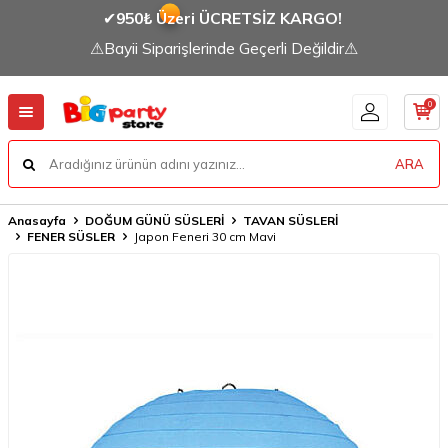
✔
950₺ Üzeri ÜCRETSİZ KARGO!
⚠Bayii Siparişlerinde Geçerli Değildir⚠
0
ARA
Anasayfa
DOĞUM GÜNÜ SÜSLERİ
TAVAN SÜSLERİ
FENER SÜSLER
Japon Feneri 30 cm Mavi