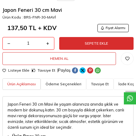
Japon Feneri 30 cm Mavi
Ürün Kodu :
BRS-FNR-30-MAVİ
137,50
TL + KDV
Fiyat Alarmı
SEPETE EKLE
HEMEN AL
W
h
a
t
a
p
p
D
e
s
t
e
H
a
t
t
Paylaş
Listeye Ekle
Tavsiye Et
Ürün Açıklaması
Ödeme Seçenekleri
Tavsiye Et
İade Koşul
Japon Feneri 30 cm Mavi ile yaşam alanınıza anında şıklık ve
modern bir dokunuş katın. 30 cm boyuyla dikkat çekerken, canlı
mavi rengi dekorasyonunuza güçlü bir vurgu yapar. İster
evinizde, ister etkinliklerde; sıcak atmosfer, estetik görünüm ve
özenli sunum için ideal bir seçimdir.
Ürün Boyu:
30 cm