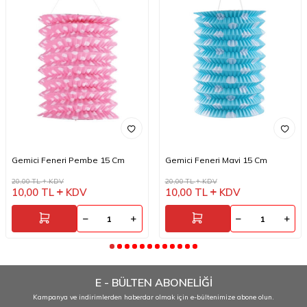
Gemici Feneri Pembe 15 Cm
Gemici Feneri Mavi 15 Cm
20,00
TL
KDV
20,00
TL
KDV
10,00
TL
KDV
10,00
TL
KDV
E - BÜLTEN ABONELİĞİ
Kampanya ve indirimlerden haberdar olmak için e-bültenimize abone olun.