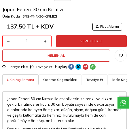
Japon Feneri 30 cm Kırmızı
Ürün Kodu :
BRS-FNR-30-KIRMIZI
137,50
TL + KDV
Fiyat Alarmı
SEPETE EKLE
HEMEN AL
Paylaş
Listeye Ekle
Tavsiye Et
W
h
a
t
a
p
p
D
e
s
t
e
H
a
t
t
Ürün Açıklaması
Ödeme Seçenekleri
Tavsiye Et
İade Koşul
Japon Feneri 30 cm Kırmızı ile etkinliklerinize renkli ve dikkat
çekici bir atmosfer katın. 30 cm boyutu sayesinde dekorasyon
alanlarında kolayca öne çıkar; düğün, nişan, doğum günü, kermes
ve çeşitli kutlamalarda hem hızlı kurulumuyla hem de canlı
görünümüyle öne ^çıkan bir tercih olur.
Parlak kırmızı rengi sayesinde fotoğraflarda ve kalabalık