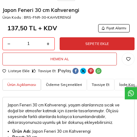
Japon Feneri 30 cm Kahverengi
Ürün Kodu :
BRS-FNR-30-KAHVERENGİ
137,50
TL + KDV
Fiyat Alarmı
SEPETE EKLE
HEMEN AL
W
h
a
t
a
p
p
D
e
s
t
e
H
a
t
t
Paylaş
Listeye Ekle
Tavsiye Et
Ürün Açıklaması
Ödeme Seçenekleri
Tavsiye Et
İade Koşul
Japon Feneri 30 cm Kahverengi, yaşam alanlarınıza sıcak ve
doğal bir atmosfer katmak için özenle tasarlanmıştır. Ölçüsü
sayesinde farklı alanlarda kolayca konumlandırabilir,
dekorasyonunuza uyumlu şık bir dokunuş ekleyebilirsiniz.
Ürün Adı:
Japon Feneri 30 cm Kahverengi
Boyut:
30 cm