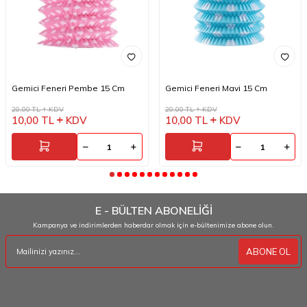
Gemici Feneri Pembe 15 Cm
Gemici Feneri Mavi 15 Cm
20,00
TL
KDV
20,00
TL
KDV
10,00
TL
KDV
10,00
TL
KDV
E - BÜLTEN ABONELİĞİ
Kampanya ve indirimlerden haberdar olmak için e-bültenimize abone olun.
ABONE OL