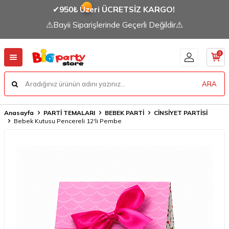
✔
950₺ Üzeri ÜCRETSİZ KARGO!
⚠Bayii Siparişlerinde Geçerli Değildir⚠
0
ARA
Anasayfa
PARTİ TEMALARI
BEBEK PARTİ
CİNSİYET PARTİSİ
Bebek Kutusu Pencereli 12'li Pembe