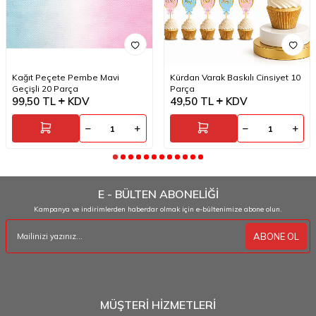
Kağıt Peçete Pembe Mavi
Kürdan Varak Baskılı Cinsiyet 10
Geçişli 20 Parça
Parça
99,50
TL
KDV
49,50
TL
KDV
E - BÜLTEN ABONELİĞİ
Kampanya ve indirimlerden haberdar olmak için e-bültenimize abone olun.
ABONE OL
MÜŞTERİ HİZMETLERİ