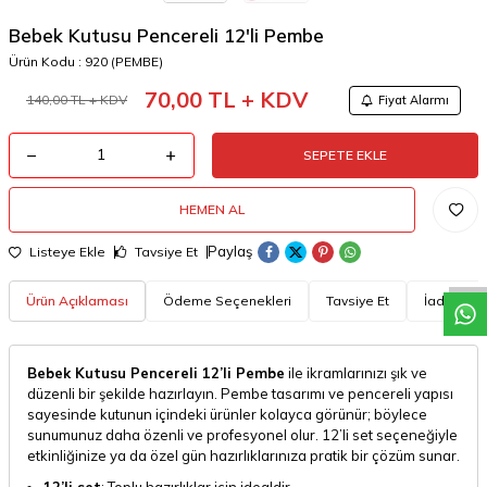
Bebek Kutusu Pencereli 12'li Pembe
Ürün Kodu :
920 (PEMBE)
70,00
TL + KDV
140,00
TL + KDV
Fiyat Alarmı
SEPETE EKLE
W
h
a
t
a
p
p
D
e
s
t
e
H
a
t
t
HEMEN AL
Paylaş
Listeye Ekle
Tavsiye Et
Ürün Açıklaması
Ödeme Seçenekleri
Tavsiye Et
İade Koşul
Bebek Kutusu Pencereli 12’li Pembe
ile ikramlarınızı şık ve
düzenli bir şekilde hazırlayın. Pembe tasarımı ve pencereli yapısı
sayesinde kutunun içindeki ürünler kolayca görünür; böylece
sunumunuz daha özenli ve profesyonel olur. 12’li set seçeneğiyle
etkinliğinize ya da özel gün hazırlıklarınıza pratik bir çözüm sunar.
12’li set
: Toplu hazırlıklar için idealdir.