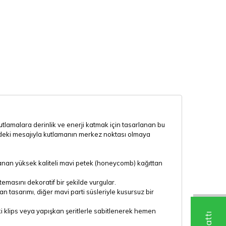
lamalara derinlik ve enerji katmak için tasarlanan bu
indeki mesajıyla kutlamanın merkez noktası olmaya
anan yüksek kaliteli mavi petek (honeycomb) kağıttan
emasını dekoratif bir şekilde vurgular.
 tasarımı, diğer mavi parti süsleriyle kusursuz bir
i klips veya yapışkan şeritlerle sabitlenerek hemen