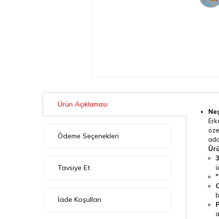
Ürün Açıklaması
Neş
Erk
öze
Ödeme Seçenekleri
ada
Ürü
3
Tavsiye Et
ü
"
C
b
İade Koşulları
P
a