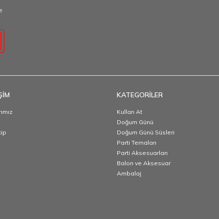
e
ŞİM
KATEGORİLER
ımız
Kullan At
Doğum Günü
kip
Doğum Günü Süsleri
Parti Temaları
Parti Aksesuarları
Balon ve Aksesuar
Ambalaj