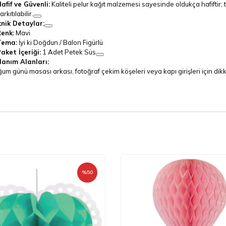
afif ve Güvenli:
Kaliteli pelur kağıt malzemesi sayesinde oldukça hafifti
arkıtılabilir.
nik Detaylar:
enk:
Mavi
Tema:
İyi ki Doğdun / Balon Figürlü
aket İçeriği:
1 Adet Petek Süs
lanım Alanları:
um günü masası arkası, fotoğraf çekim köşeleri veya kapı girişleri için dikk
%
50