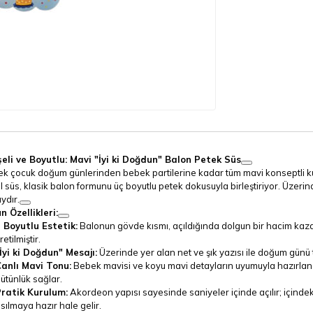
eli ve Boyutlu: Mavi "İyi ki Doğdun" Balon Petek Süs
ek çocuk doğum günlerinden bebek partilerine kadar tüm mavi konseptli kut
l süs, klasik balon formunu üç boyutlu petek dokusuyla birleştiriyor. Üzer
ydır.
n Özellikleri:
 Boyutlu Estetik:
Balonun gövde kısmı, açıldığında dolgun bir hacim kaz
retilmiştir.
İyi ki Doğdun" Mesajı:
Üzerinde yer alan net ve şık yazısı ile doğum günü t
anlı Mavi Tonu:
Bebek mavisi ve koyu mavi detayların uyumuyla hazırlanan
ütünlük sağlar.
ratik Kurulum:
Akordeon yapısı sayesinde saniyeler içinde açılır; içindek
sılmaya hazır hale gelir.