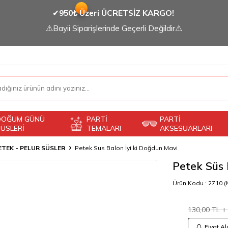
✔
950₺ Üzeri ÜCRETSİZ KARGO!
⚠Bayii Siparişlerinde Geçerli Değildir⚠
DOĞUM GÜNÜ
PARTİ
PARTİ
ÜSLERİ
TEMALARI
AKSESUARLARI
ETEK - PELUR SÜSLER
Petek Süs Balon İyi ki Doğdun Mavi
Petek Süs 
Ürün Kodu :
2710 (
130,00
TL +
Fiyat Al