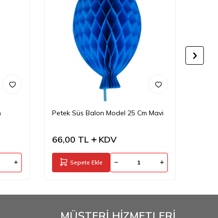
n
Petek Süs Balon Model 25 Cm Mavi
Petek
66,00
TL
KDV
66,0
Sepete Ekle
MÜŞTERİ HİZMETLERİ