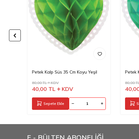
Petek Kalp Süs 35 Cm Koyu Yeşil
Petek 
80,00
TL
KDV
80,00
T
40,00
TL
KDV
40,0
Sepete Ekle
S
E - BÜLTEN ABONELİĞİ