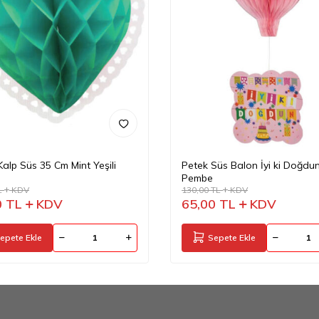
Kalp Süs 35 Cm Mint Yeşili
Petek Süs Balon İyi ki Doğdu
Pembe
L
KDV
130,00
TL
KDV
0
TL
KDV
65,00
TL
KDV
epete Ekle
Sepete Ekle