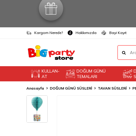
Kargom Nerede?
Hakkımızda
Bayi Kayıt
KULLAN-
DOĞUM GÜNÜ
AT
TEMALARI
S
Anasayfa
DOĞUM GÜNÜ SÜSLERİ
TAVAN SÜSLERİ
P