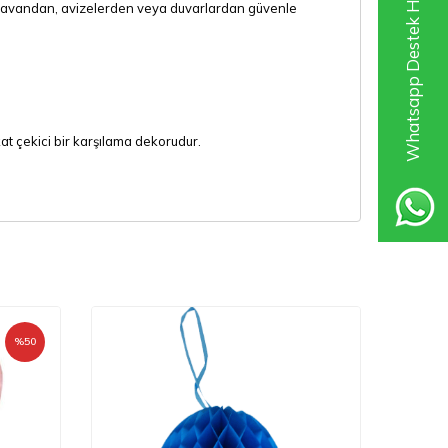
Whatsapp Destek Hattı
r; tavandan, avizelerden veya duvarlardan güvenle
at çekici bir karşılama dekorudur.
%
50