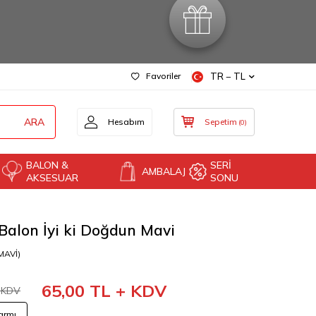
Favoriler
TR − TL
ARA
Hesabım
Sepetim
(
0
)
BALON &
SERİ
AMBALAJ
AKSESUAR
SONU
Balon İyi ki Doğdun Mavi
MAVİ)
65,00
TL + KDV
 KDV
armı