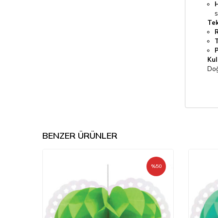
H
s
Tek
R
P
Kul
Doğ
BENZER ÜRÜNLER
%
50